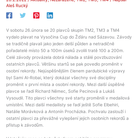
Aleš Rucký
V sobotu 26.února se 20 plavců skupin TM2, TM3 a TM4
vydalo plavat na Vysočina Cup do Žďáru nad Sázavou. Závody
se tradičně plavali jako jeden delší půlden a netradičně
pořadatelé místo 50 a 100m úseků zvolili tratě 100 a 200m.
Celé závody provázela dobrá nálada a stálé povzbuzování
ostatních plavců. Většinu startů se pak povedlo proměnit v
osobní rekordy. Nejúspěšnějším členem pardubické výpravy
byl Sami Al-Robai, který dokázal všechny své disciplíny
proměnit v první místa a osobní rekordy. Mezi další úspěšné
plavce se řadí Richard Němec, Sofie Pecinová a Lukáš
Vysoudil. Tito plavci všechny své starty proměnili v medailová
umístění. Mezi další medailisty se řadí ještě Sofie Elbehiri,
Natálie Morávková a Antonín Procházka. Pochvalu zaslouží i
ostatní plavci za převážné vylepšení jejich osobních rekordů a
přístup k závodům.