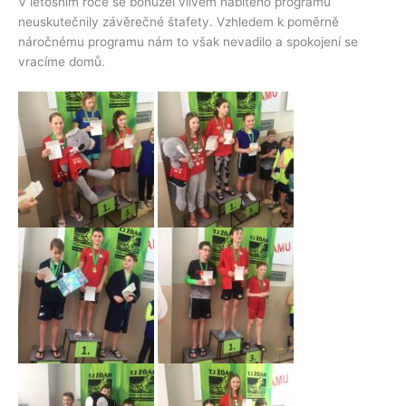
V letošním roce se bohužel vlivem nabitého programu
neuskutečnily závěrečné štafety. Vzhledem k poměrně
náročnému programu nám to však nevadilo a spokojení se
vracíme domů.