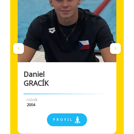
Daniel
GRACÍK
ročník
2004
P R O F I L