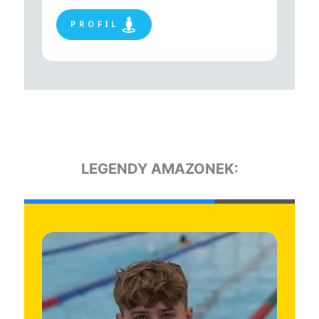
P R O F I L
Daniel GRACÍK
P R O F I L
LEGENDY AMAZONEK: