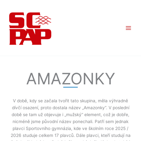
Přeskočit
na
obsah
AMAZONKY
V době, kdy se začala tvořit tato skupina, měla výhradně
dívčí osazení, proto dostala název „Amazonky“. V poslední
době se tam už objevuje i „mužský“ element, což je dobře,
nicméně jsme původní název ponechali. Patří sem jednak
plavci Sportovního gymnázia, kde ve školním roce 2025 /
2026 studuje celkem 17 plavců. Dále plavci, kteří studují na