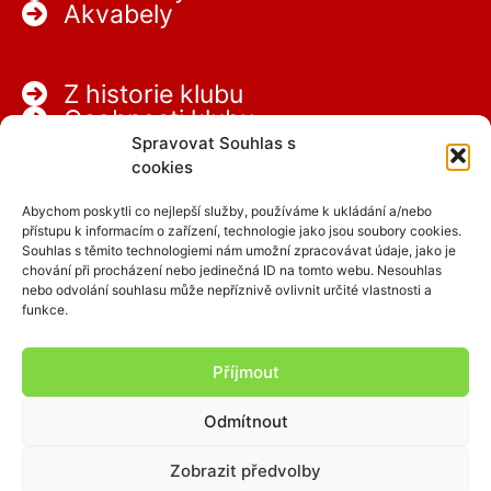
Akvabely
Z historie klubu
Osobnosti klubu
Partneři
Spravovat Souhlas s
Kariéra
cookies
Abychom poskytli co nejlepší služby, používáme k ukládání a/nebo
přístupu k informacím o zařízení, technologie jako jsou soubory cookies.
Souhlas s těmito technologiemi nám umožní zpracovávat údaje, jako je
chování při procházení nebo jedinečná ID na tomto webu. Nesouhlas
nebo odvolání souhlasu může nepříznivě ovlivnit určité vlastnosti a
funkce.
Facebook
Instagram
Příjmout
Odmítnout
Copyright © 2026 SCPAP
Zobrazit předvolby
clen.scpap.cz