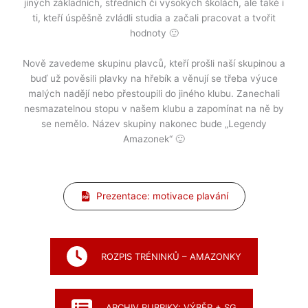
jiných základních, středních či vysokých školách, ale také i
ti, kteří úspěšně zvládli studia a začali pracovat a tvořit
hodnoty 🙂
Nově zavedeme skupinu plavců, kteří prošli naší skupinou a
buď už pověsili plavky na hřebík a věnují se třeba výuce
malých nadějí nebo přestoupili do jiného klubu. Zanechali
nesmazatelnou stopu v našem klubu a zapomínat na ně by
se nemělo. Název skupiny nakonec bude „Legendy
Amazonek“ 🙂
Prezentace: motivace plavání
ROZPIS TRÉNINKŮ – AMAZONKY
ARCHIV RUBRIKY: VÝBĚR + SG