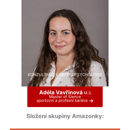
KONZULTANT V OBORU PSYCHOLOGIE
Adéla Vavřinová
M.S.
Master of Sience
sportovní a profesní kariéra
Složení skupiny Amazonky: