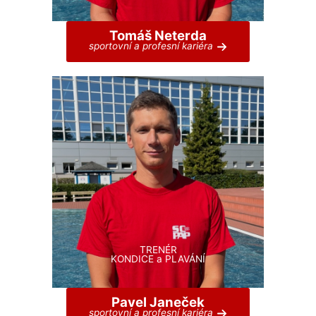
Tomáš Neterda
sportovní a profesní kariéra
TRENÉR
KONDICE a PLAVÁNÍ
Pavel Janeček
sportovní a profesní kariéra