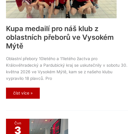
Kupa medailí pro náš klub z
oblastních přeborů ve Vysokém
Mýtě
Oblastní přebory 10letého a 11letého žactva pro
Královéhradecký a Pardubický kraj se uskutečnily v sobotu 30.
května 2026 ve Vysokém Mýtě, kam se z našeho klubu
vypravilo 18 plavců. Pro
Kupa
číst více »
medailí
pro
náš
klub
z
oblastních
přeborů
Čvn
ve
3
Vysokém
Mýtě