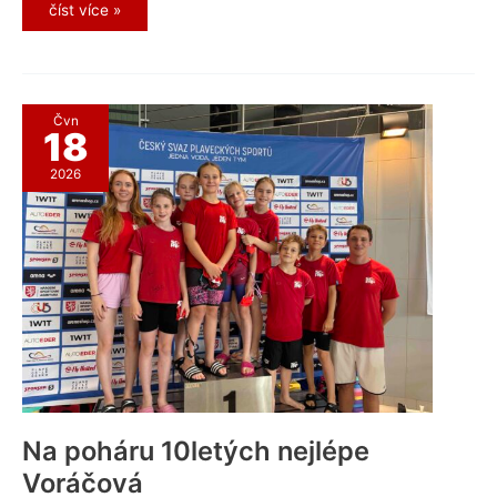
Cena
číst více »
rytíře
Hrona
2026
Čvn
18
2026
Na poháru 10letých nejlépe
Voráčová