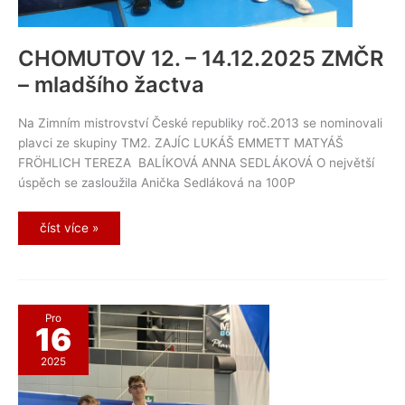
CHOMUTOV 12. – 14.12.2025 ZMČR
– mladšího žactva
Na Zimním mistrovství České republiky roč.2013 se nominovali
plavci ze skupiny TM2. ZAJÍC LUKÁŠ EMMETT MATYÁŠ
FRÖHLICH TEREZA BALÍKOVÁ ANNA SEDLÁKOVÁ O největší
úspěch se zasloužila Anička Sedláková na 100P
CHOMUTOV
číst více »
12.
–
14.12.2025
ZMČR
–
mladšího
žactva
Pro
16
2025