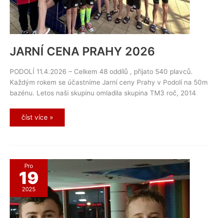
JARNÍ CENA PRAHY 2026
PODOLÍ 11.4.2026 – Celkem 48 oddílů , přijato 540 plavců.
Každým rokem se účastníme Jarní ceny Prahy v Podolí na 50m
bazénu. Letos naši skupinu omladila skupina TM3 roč, 2014
JARNÍ
číst více »
CENA
PRAHY
2026
Pro
19
2025