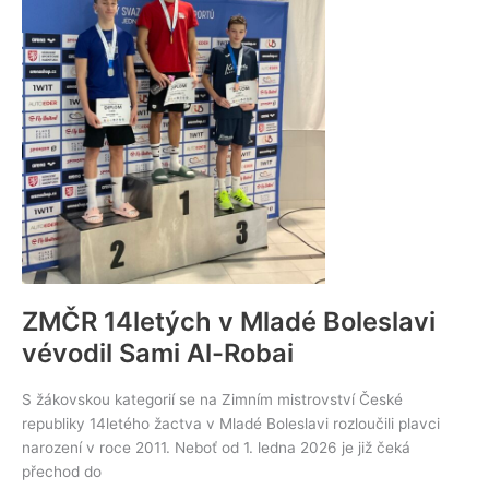
ZMČR 14letých v Mladé Boleslavi
vévodil Sami Al-Robai
S žákovskou kategorií se na Zimním mistrovství České
republiky 14letého žactva v Mladé Boleslavi rozloučili plavci
narození v roce 2011. Neboť od 1. ledna 2026 je již čeká
přechod do