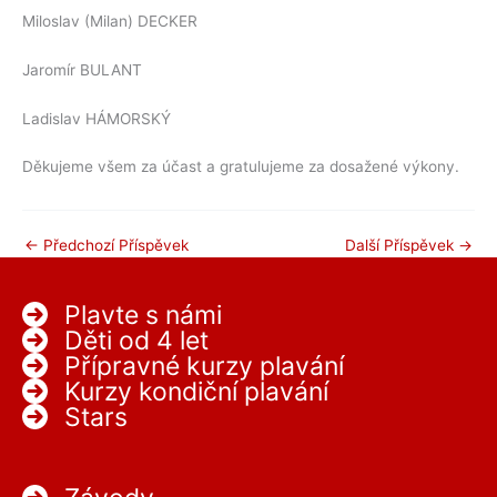
Miloslav (Milan) DECKER
Jaromír BULANT
Ladislav HÁMORSKÝ
Děkujeme všem za účast a gratulujeme za dosažené výkony.
←
Předchozí Příspěvek
Další Příspěvek
→
Plavte s námi
Děti od 4 let
Přípravné kurzy plavání
Kurzy kondiční plavání
Stars