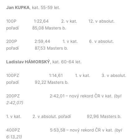
Jan KUPKA
, kat. 55-59 let.
100P 1:22,64 2. v kat. 12. v absolut.
pořadí 85,08 Masters b.
200P 2:59,44 1. v kat. 6. v absolut.
pořadí 87,53 Masters b.
Ladislav HÁMORSKÝ
, kat. 60-64 let.
100PZ 1:14,61 1. v kat. 3. v absolut.
pořadí 92,22 Masters b.
200PZ 2:42,01 – nový rekord ČR v kat.
(byl
2:42,07)
1. v kat. 2. v absolut. pořadí 92,96 Masters b.
400PZ 5:53,58 – nový rekord ČR v kat.
(byl
6:13,21)