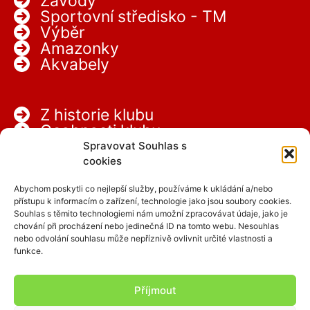
Závody
Sportovní středisko - TM
Výběr
Amazonky
Akvabely
Z historie klubu
Osobnosti klubu
Partneři
Spravovat Souhlas s
Kariéra
cookies
Abychom poskytli co nejlepší služby, používáme k ukládání a/nebo
přístupu k informacím o zařízení, technologie jako jsou soubory cookies.
Souhlas s těmito technologiemi nám umožní zpracovávat údaje, jako je
chování při procházení nebo jedinečná ID na tomto webu. Nesouhlas
nebo odvolání souhlasu může nepříznivě ovlivnit určité vlastnosti a
funkce.
Facebook
Instagram
Příjmout