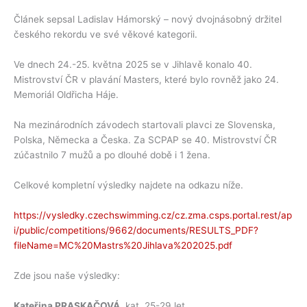
Článek sepsal Ladislav Hámorský – nový dvojnásobný držitel
českého rekordu ve své věkové kategorii.
Ve dnech 24.-25. května 2025 se v Jihlavě konalo 40.
Mistrovství ČR v plavání Masters, které bylo rovněž jako 24.
Memoriál Oldřicha Háje.
Na mezinárodních závodech startovali plavci ze Slovenska,
Polska, Německa a Česka. Za SCPAP se 40. Mistrovství ČR
zúčastnilo 7 mužů a po dlouhé době i 1 žena.
Celkové kompletní výsledky najdete na odkazu níže.
https://vysledky.czechswimming.cz/cz.zma.csps.portal.rest/ap
i/public/competitions/9662/documents/RESULTS_PDF?
fileName=MC%20Mastrs%20Jihlava%202025.pdf
Zde jsou naše výsledky:
Kateřina PRASKAČOVÁ
, kat. 25-29 let.