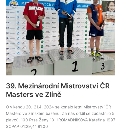
39. Mezinárodní Mistrovství ČR
Masters ve Zlíně
O víkendu 20.-21.4. 2024 se konalo letní Mistrovství ČR
Masters ve zlínském bazénu. Za náš oddíl se zúčastnilo 5
plavců. 100 Prsa Ženy 10 HROMADNÍKOVÁ Kateřina 1997
SCPAP 01:29,41 81,00