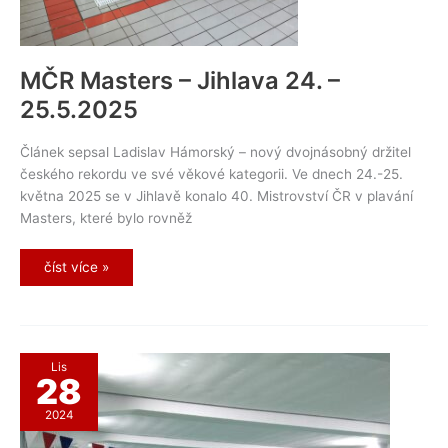
MČR Masters – Jihlava 24. –
25.5.2025
Článek sepsal Ladislav Hámorský – nový dvojnásobný držitel
českého rekordu ve své věkové kategorii. Ve dnech 24.-25.
května 2025 se v Jihlavě konalo 40. Mistrovství ČR v plavání
Masters, které bylo rovněž
MČR
číst více »
Masters
–
Jihlava
24.
–
25.5.2025
Lis
28
2024