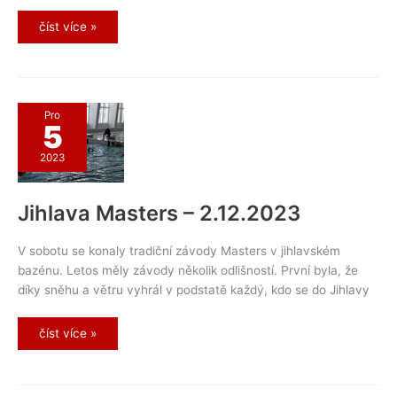
39.
číst více »
Mezinárodní
Mistrovství
ČR
Masters
ve
Zlíně
Pro
5
2023
Jihlava Masters – 2.12.2023
V sobotu se konaly tradiční závody Masters v jihlavském
bazénu. Letos měly závody několik odlišností. První byla, že
díky sněhu a větru vyhrál v podstatě každý, kdo se do Jihlavy
Jihlava
číst více »
Masters
–
2.12.2023