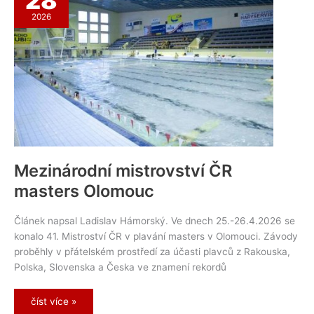
28
2026
Mezinárodní mistrovství ČR
masters Olomouc
Článek napsal Ladislav Hámorský. Ve dnech 25.-26.4.2026 se
konalo 41. Mistroství ČR v plavání masters v Olomouci. Závody
proběhly v přátelském prostředí za účasti plavců z Rakouska,
Polska, Slovenska a Česka ve znamení rekordů
Mezinárodní
číst více »
mistrovství