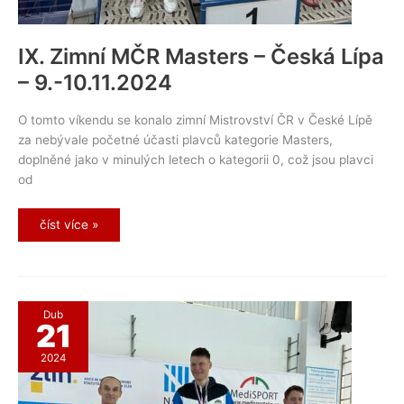
IX. Zimní MČR Masters – Česká Lípa
– 9.-10.11.2024
O tomto víkendu se konalo zimní Mistrovství ČR v České Lípě
za nebývale početné účasti plavců kategorie Masters,
doplněné jako v minulých letech o kategorii 0, což jsou plavci
od
IX.
číst více »
Zimní
MČR
Masters
–
Česká
Lípa
–
Dub
9.-10.11.2024
21
2024