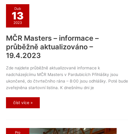
Dub
13
2023
MČR Masters – informace –
průběžně aktualizováno –
19.4.2023
Zde najdete průběžně aktualizované informace k
nadcházejícímu MČR Masters v Pardubicích Přihlášky jsou
ukončené, do čtvrtečního rána – 8:00 jsou odhlášky. Poté bude
zveřejněna startovní listina. K dnešnímu dni je
MČR
číst více »
Masters
–
informace
–
průběžně
aktualizováno
–
Pro
19.4.2023