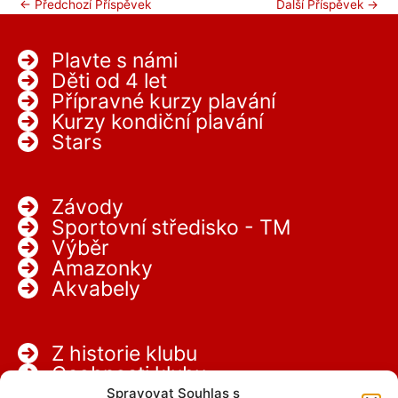
←
Předchozí Příspěvek
Další Příspěvek
→
Plavte s námi
Děti od 4 let
Přípravné kurzy plavání
Kurzy kondiční plavání
Stars
Závody
Sportovní středisko - TM
Výběr
Amazonky
Akvabely
Z historie klubu
Osobnosti klubu
Partneři
Spravovat Souhlas s