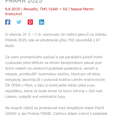
PRAHA 2025
8.6.2025
/
Aktuality
,
TM1
,
Výběr + SG
/ Napsal
Martin
Kratochvíl
O víkendu 31. 5. – 1. 6. startovalo 24 našich plavců na mítinku
PRAHA 2025, kde se představilo přes 700 závodníků z 97
klubů.
Za velmi proměnlivého počasí si tak pardubičtí junioři mohli
vyzkoušet před blížícím se letním šampionátem plavat pod
širým nebem na venkovní podolské padesátce, senioři si
naopak „prodloužili“ tuzemskou sezónu, která pro ně letos
netypicky skončila již v polovině května Letním mistrovstvím
ČR OPEN v Plzni, a žáci si mohli ještě měsíc před svou
republikou, která se bude konat na konci června v Ústí nad
Labem, vylepšit své nominační časy.
Na stupně vítězů se probojovali mezi dospělými Adam Petrů
(2006) a Jan Prokop (1998). Zatímco Adam vylovil z podolské