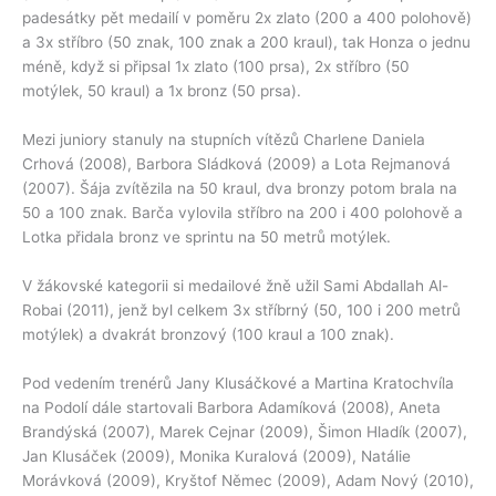
padesátky pět medailí v poměru 2x zlato (200 a 400 polohově)
a 3x stříbro (50 znak, 100 znak a 200 kraul), tak Honza o jednu
méně, když si připsal 1x zlato (100 prsa), 2x stříbro (50
motýlek, 50 kraul) a 1x bronz (50 prsa).
Mezi juniory stanuly na stupních vítězů Charlene Daniela
Crhová (2008), Barbora Sládková (2009) a Lota Rejmanová
(2007). Šája zvítězila na 50 kraul, dva bronzy potom brala na
50 a 100 znak. Barča vylovila stříbro na 200 i 400 polohově a
Lotka přidala bronz ve sprintu na 50 metrů motýlek.
V žákovské kategorii si medailové žně užil Sami Abdallah Al-
Robai (2011), jenž byl celkem 3x stříbrný (50, 100 i 200 metrů
motýlek) a dvakrát bronzový (100 kraul a 100 znak).
Pod vedením trenérů Jany Klusáčkové a Martina Kratochvíla
na Podolí dále startovali Barbora Adamíková (2008), Aneta
Brandýská (2007), Marek Cejnar (2009), Šimon Hladík (2007),
Jan Klusáček (2009), Monika Kuralová (2009), Natálie
Morávková (2009), Kryštof Němec (2009), Adam Nový (2010),