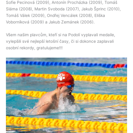
Sofie Pecinová (2009), Antonín Procházka (2009), Tomáš
Sláma (2008), Martin Svoboda (2007), Jakub Šprinc (2010),
Tomáš Válek (2009), Ondřej Vencálek (2008), Eliška
Voborníková (2009) a Jakub Zemánek (2006).
Všem našim plavcům, kteří si na Podolí vyplavali medaile,
vylepšili své nejlepší letošní časy, či si dokonce zaplavali
osobní rekordy, gratulujeme!!!