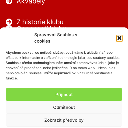
Akvabely
Z historie klubu
Osobnosti klubu
Partneři
Spravovat Souhlas s
Kariéra
cookies
Abychom poskytli co nejlepší služby, používáme k ukládání a/nebo
přístupu k informacím o zařízení, technologie jako jsou soubory cookies.
Souhlas s těmito technologiemi nám umožní zpracovávat údaje, jako je
chování při procházení nebo jedinečná ID na tomto webu. Nesouhlas
nebo odvolání souhlasu může nepříznivě ovlivnit určité vlastnosti a
funkce.
Facebook
Instagram
Příjmout
Odmítnout
Copyright © 2026 SCPAP
Zobrazit předvolby
clen.scpap.cz