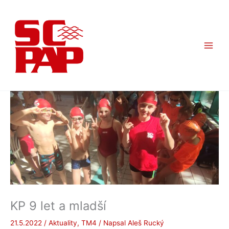
Přeskočit
na
obsah
KP 9 let a mladší
21.5.2022
/
Aktuality
,
TM4
/ Napsal
Aleš Rucký