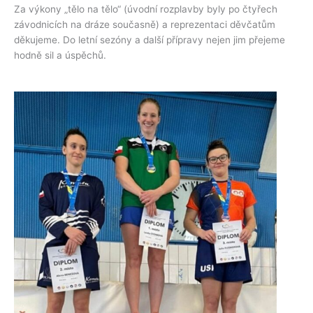
Za výkony „tělo na tělo“ (úvodní rozplavby byly po čtyřech
závodnicích na dráze současně) a reprezentaci děvčatům
děkujeme. Do letní sezóny a další přípravy nejen jim přejeme
hodně sil a úspěchů.