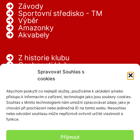
Závody
Sportovní středisko - TM
Výběr
Amazonky
Akvabely
Z historie klubu
Osobnosti klubu
Partneři
Spravovat Souhlas s
Kariéra
cookies
Abychom poskytli co nejlepší služby, používáme k ukládání a/nebo
přístupu k informacím o zařízení, technologie jako jsou soubory cookies.
Souhlas s těmito technologiemi nám umožní zpracovávat údaje, jako je
chování při procházení nebo jedinečná ID na tomto webu. Nesouhlas
nebo odvolání souhlasu může nepříznivě ovlivnit určité vlastnosti a
funkce.
Facebook
Instagram
Příjmout