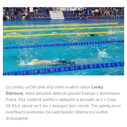
Za zmínku určitě také stojí velmi kvalitní výkon
Lenky
Štěrbové
, která aktuálně dálkové plavání hostuje v Bohemians
Praha. Eňa tradičně patřila k nejlepším a povedlo se jí v čase
59:35,0 závod na 5 km v kategorii žen vyhrát. Tím splnila první
kvalifikační podmínku na nadcházející Mistrovství světa!
Gratulujeme.