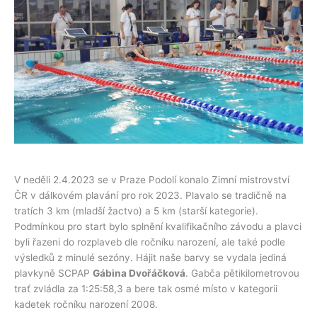
V neděli 2.4.2023 se v Praze Podolí konalo Zimní mistrovství
ČR v dálkovém plavání pro rok 2023. Plavalo se tradičně na
tratích 3 km (mladší žactvo) a 5 km (starší kategorie).
Podmínkou pro start bylo splnění kvalifikačního závodu a plavci
byli řazeni do rozplaveb dle ročníku narození, ale také podle
výsledků z minulé sezóny. Hájit naše barvy se vydala jediná
plavkyně SCPAP
Gábina Dvořáčková
. Gabča pětikilometrovou
trať zvládla za 1:25:58,3 a bere tak osmé místo v kategorii
kadetek ročníku narození 2008.