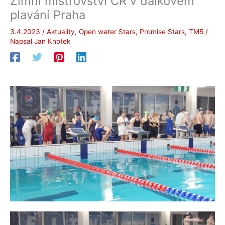
Zimní mistrovství ČR v dálkovém
plavání Praha
3.4.2023
/
Aktuality
,
Open water Stars
,
Promise Stars
,
TM5
/
Napsal
Jan Knotek