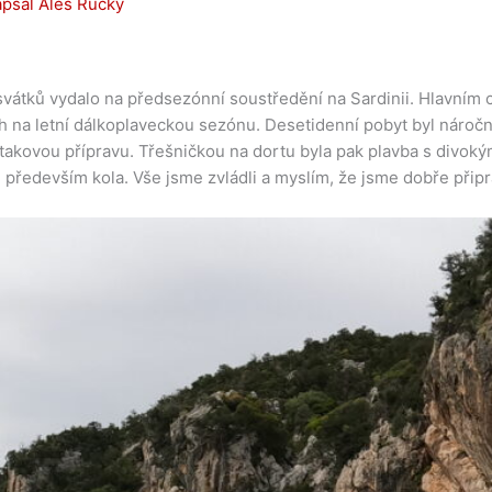
apsal
Aleš Rucký
tků vydalo na předsezónní soustředění na Sardinii. Hlavním cí
ích na letní dálkoplaveckou sezónu. Desetidenní pobyt byl nároč
akovou přípravu. Třešničkou na dortu byla pak plavba s divokými
ali především kola. Vše jsme zvládli a myslím, že jsme dobře přip