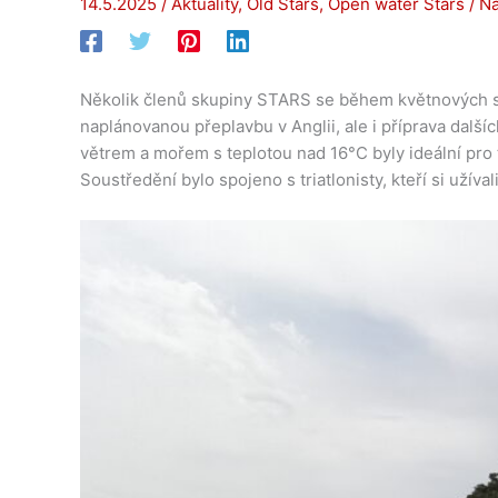
14.5.2025
/
Aktuality
,
Old Stars
,
Open water Stars
/ N
Několik členů skupiny STARS se během květnových svá
naplánovanou přeplavbu v Anglii, ale i příprava dalš
větrem a mořem s teplotou nad 16°C byly ideální pro t
Soustředění bylo spojeno s triatlonisty, kteří si užív