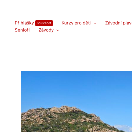
Přeskočit
na
obsah
Přihlášky
Kurzy pro děti
Závodní plav
spušteno!
Senioři
Závody