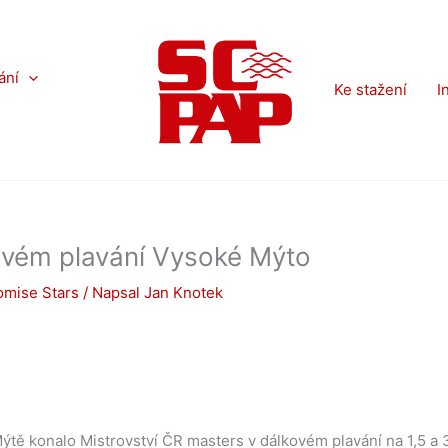
ání
Ke stažení
I
ovém plavání Vysoké Mýto
omise Stars
/ Napsal
Jan Knotek
tě konalo Mistrovství ČR masters v dálkovém plavání na 1,5 a 