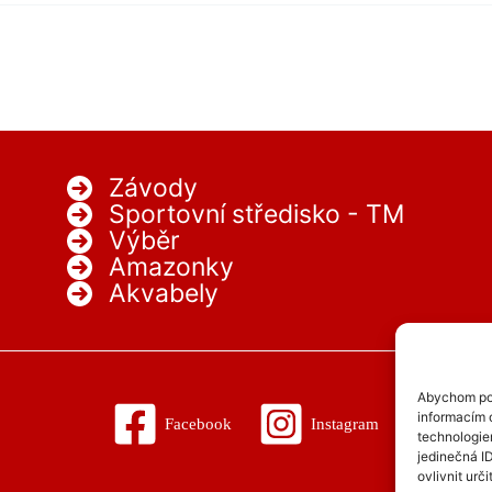
Závody
Sportovní středisko - TM
Výběr
Amazonky
Akvabely
Abychom pos
informacím o
Facebook
Instagram
technologie
jedinečná I
ovlivnit urči