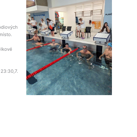
pódiových
místo.
elkové
 23:30,7.