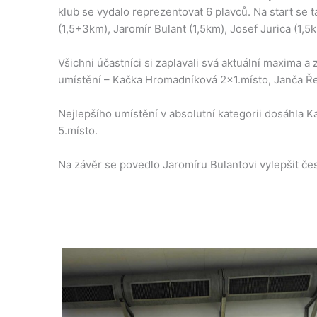
klub se vydalo reprezentovat 6 plavců. Na start se 
(1,5+3km), Jaromír Bulant (1,5km), Josef Jurica (1,5
Všichni účastníci si zaplavali svá aktuální maxima a 
umístění – Kačka Hromadníková 2×1.místo, Janča Řez
Nejlepšího umístění v absolutní kategorii dosáhla K
5.místo.
Na závěr se povedlo Jaromíru Bulantovi vylepšit čes