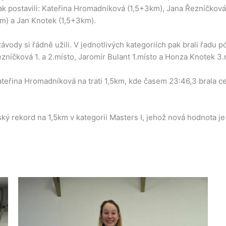
tak postavili: Kateřina Hromadníková (1,5+3km), Jana Řezníčková
km) a Jan Knotek (1,5+3km).
závody si řádně užili. V jednotlivých kategoriích pak brali řadu 
níčková 1. a 2.místo, Jaromír Bulant 1.místo a Honza Knotek 3.
ateřina Hromadníková na trati 1,5km, kde časem 23:46,3 brala c
ký rekord na 1,5km v kategorii Masters I, jehož nová hodnota je