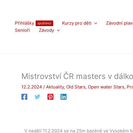
Přeskočit
na
obsah
Přihlášky
Kurzy pro děti
Závodní plav
spušteno!
Senioři
Závody
Mistrovství ČR masters v dálk
12.2.2024
/
Aktuality
,
Old Stars
,
Open water Stars
,
Pr
V neděli 11.2.2024 se na 25m bazéně ve Vysokém Mý