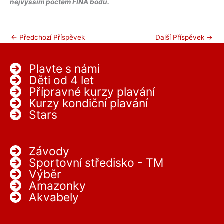
nejvyšším počtem FINA bodů.
←
Předchozí Příspěvek
Další Příspěvek
→
Plavte s námi
Děti od 4 let
Přípravné kurzy plavání
Kurzy kondiční plavání
Stars
Závody
Sportovní středisko - TM
Výběr
Amazonky
Akvabely