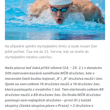
Na případné splnění olympijského limitu si bude muset Dan
ještě počkat. Čas má do 23. června, kdy se dveře do
olympijského bazénu uzavřou.
Naše plavce teď čeká příští víkend (24. – 25. 2.) v domácím
50ti metrovém bazéně semifinále MČR družstev, kde v
moravské části budou bojovat „A“ i „B“ družstva mužů i žen.
Sjede se sem celkem 16 družstev mužů a 16 družstev žen,
která postoupila z úvodního 1. kol. Tam startovalo celkem 86
družstev mužů a 89 družstev žen. Do finále MČR družstev
postoupí osm nejlepších družstev – první tři z každé
skupiny (česká skupina plave v Praze) + 2 družstva s