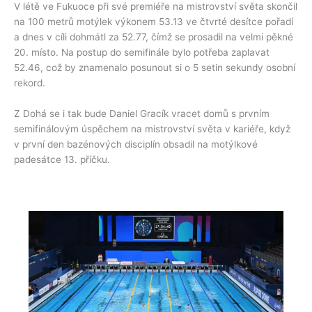
V létě ve Fukuoce při své premiéře na mistrovství světa skončil
na 100 metrů motýlek výkonem 53.13 ve čtvrté desítce pořadí
a dnes v cíli dohmátl za 52.77, čímž se prosadil na velmi pěkné
20. místo. Na postup do semifinále bylo potřeba zaplavat
52.46, což by znamenalo posunout si o 5 setin sekundy osobní
rekord.
Z Dohá se i tak bude Daniel Gracík vracet domů s prvním
semifinálovým úspěchem na mistrovství světa v kariéře, když
v první den bazénových disciplín obsadil na motýlkové
padesátce 13. příčku.