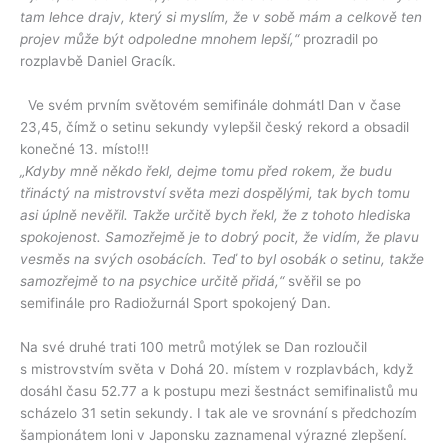
tam lehce drajv, který si myslím, že v sobě mám a celkově ten
projev může být odpoledne mnohem lepší,“
prozradil po
rozplavbě Daniel Gracík.
Ve svém prvním světovém semifinále dohmátl Dan v čase
23,45, čímž o setinu sekundy vylepšil český rekord a obsadil
konečné 13. místo!!!
„Kdyby mně někdo řekl, dejme tomu před rokem, že budu
třináctý na mistrovství světa mezi dospělými, tak bych tomu
asi úplně nevěřil. Takže určitě bych řekl, že z tohoto hlediska
spokojenost. Samozřejmě je to dobrý pocit, že vidím, že plavu
vesměs na svých osobácích. Teď to byl osobák o setinu, takže
samozřejmě to na psychice určitě přidá,“
svěřil se po
semifinále pro Radiožurnál Sport spokojený Dan.
Na své druhé trati 100 metrů motýlek se Dan rozloučil
s mistrovstvím světa v Dohá 20. místem v rozplavbách, když
dosáhl času 52.77 a k postupu mezi šestnáct semifinalistů mu
scházelo 31 setin sekundy. I tak ale ve srovnání s předchozím
šampionátem loni v Japonsku zaznamenal výrazné zlepšení.