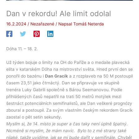
Dan v rekordu! Ale limit odolal
16.2.2024
/
Nezařazené
/ Napsal
Tomáš Neterda
Dóha 11. – 18. 2.
Už týden bojuje o limity na OH do Paříže a o medaile plavecká
elita v katarském Dóha na mistrovství světa. Hned první den se
ponořil do bazénu i
Dan Gracík
a z rozplaveb na 50 M postoupil
časem 23,51 jako čtrnáctý. Dan se připravuje ve skupině
trenéra Luky Gabrili společně s Bárou Seemanovou. Podle
přihlášených časů nepatřil na trati 50 metrů motýlek mezi
šestnáct potenciálních semifinalistů, ale Dan veškeré prognózy
zboural a postoupil. Za svým vlastním českým rekordem Gracík
zaostal o pět setin sekundy.
Myslím si, že 14. místo je super a čas taky není úplně špatný.
Nicméně si myslím, že mám navíc. Bylo to z mé strany také
nijaké, takže uvidíme, jak se mi bude dařit v semifinále.
Chyběl