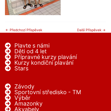
←
Předchozí Příspěvek
Další Příspěvek
→
Plavte s námi
Děti od 4 let
Přípravné kurzy plavání
Kurzy kondiční plavání
Stars
Závody
Sportovní středisko - TM
Výběr
Amazonky
Akvabely