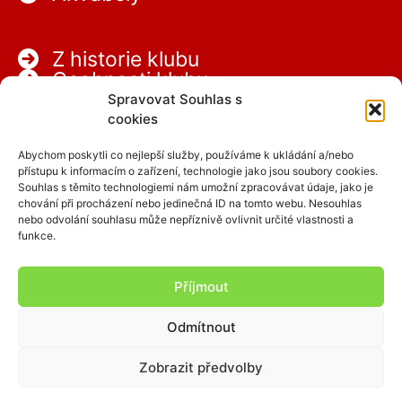
Z historie klubu
Osobnosti klubu
Partneři
Spravovat Souhlas s
Kariéra
cookies
Abychom poskytli co nejlepší služby, používáme k ukládání a/nebo
přístupu k informacím o zařízení, technologie jako jsou soubory cookies.
Souhlas s těmito technologiemi nám umožní zpracovávat údaje, jako je
chování při procházení nebo jedinečná ID na tomto webu. Nesouhlas
nebo odvolání souhlasu může nepříznivě ovlivnit určité vlastnosti a
funkce.
Facebook
Instagram
Příjmout
Odmítnout
Copyright © 2026 SCPAP
Zobrazit předvolby
clen.scpap.cz