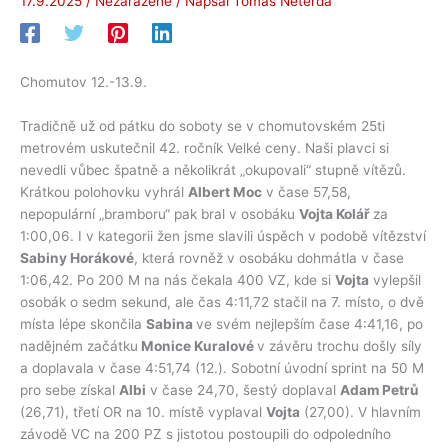
17.9.2025
/
Nezařazené
/ Napsal
Tomáš Neterda
Chomutov 12.-13.9.
Tradičně už od pátku do soboty se v chomutovském 25ti
metrovém uskutečnil 42. ročník Velké ceny. Naši plavci si
nevedli vůbec špatně a několikrát „okupovali“ stupně vítězů.
Krátkou polohovku vyhrál
Albert Moc
v čase 57,58,
nepopulární „bramboru“ pak bral v osobáku
Vojta Kolář
za
1:00,06. I v kategorii žen jsme slavili úspěch v podobě vítězství
Sabiny Horákové
, která rovněž v osobáku dohmátla v čase
1:06,42. Po 200 M na nás čekala 400 VZ, kde si
Vojta
vylepšil
osobák o sedm sekund, ale čas 4:11,72 stačil na 7. místo, o dvě
místa lépe skončila
Sabina
ve svém nejlepším čase 4:41,16, po
nadějném začátku
Monice Kuralové
v závěru trochu došly síly
a doplavala v čase 4:51,74 (12.). Sobotní úvodní sprint na 50 M
pro sebe získal
Albi
v čase 24,70, šestý doplaval
Adam Petrů
(26,71), třetí OR na 10. místě vyplaval
Vojta
(27,00). V hlavním
závodě VC na 200 PZ s jistotou postoupili do odpoledního