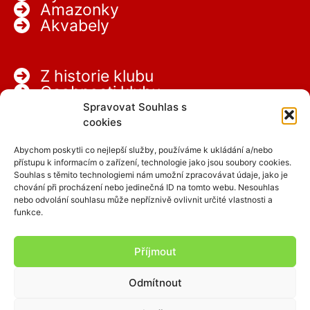
Amazonky
Akvabely
Z historie klubu
Osobnosti klubu
Partneři
Spravovat Souhlas s
Kariéra
cookies
Abychom poskytli co nejlepší služby, používáme k ukládání a/nebo
přístupu k informacím o zařízení, technologie jako jsou soubory cookies.
Souhlas s těmito technologiemi nám umožní zpracovávat údaje, jako je
chování při procházení nebo jedinečná ID na tomto webu. Nesouhlas
nebo odvolání souhlasu může nepříznivě ovlivnit určité vlastnosti a
funkce.
Facebook
Instagram
Příjmout
Odmítnout
Copyright © 2026 SCPAP