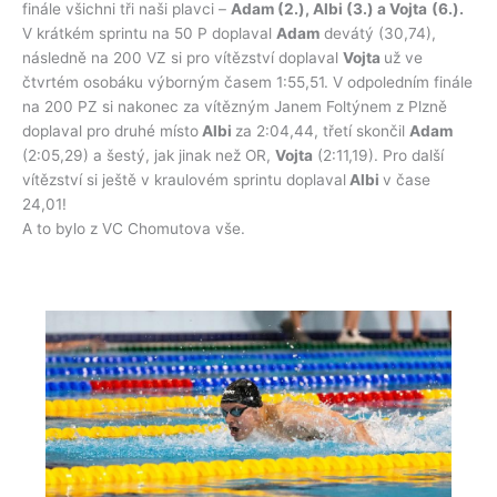
finále všichni tři naši plavci –
Adam (2.), Albi (3.) a Vojta
(6.).
V krátkém sprintu na 50 P doplaval
Adam
devátý (30,74),
následně na 200 VZ si pro vítězství doplaval
Vojta
už ve
čtvrtém osobáku výborným časem 1:55,51. V odpoledním finále
na 200 PZ si nakonec za vítězným Janem Foltýnem z Plzně
doplaval pro druhé místo
Albi
za 2:04,44, třetí skončil
Adam
(2:05,29) a šestý, jak jinak než OR,
Vojta
(2:11,19). Pro další
vítězství si ještě v kraulovém sprintu doplaval
Albi
v čase
24,01!
A to bylo z VC Chomutova vše.