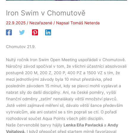
Iron Swim v Chomutově
22.9.2025
/
Nezařazené
/ Napsal
Tomáš Neterda
Chomutov 21.9.
Nultý ročník Iron Swim Open Meeting uspořádali v Chomutově.
Náročný závod spočíval v tom, že všichni účastníci absolvovali
postupně 200 M, 200 Z, 200 P, 400 PZ a 1500 VZ s tím, že
mezi jednotlivými závody byla 10 minut přestávka, před
posledním závodem 15 minut, kdy se plavci mohli vyplavat a
nabrat síly do další disciplíny. Ani, na české poměry, vyšší
finanční odměny „zatím“ nenalákaly větší množství plavců.
Jistě velmi zajímavé měření sil, dávalo větší šance především
vytrvalcům, ale ani ostatní se s tím poprali se ctí. O pořadí
rozhodoval součet Aqua Points všech pěti disciplín.
Naše červenobílé barvy hájily
Lenka Eňa Pavlacká
a
Andy
Vojtalová.
I když přepočet před startem mírně favorizoval