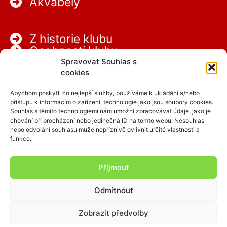
Akvabely
Z historie klubu
Osobnosti klubu
Partneři
Spravovat Souhlas s
Kariéra
cookies
Abychom poskytli co nejlepší služby, používáme k ukládání a/nebo
přístupu k informacím o zařízení, technologie jako jsou soubory cookies.
Souhlas s těmito technologiemi nám umožní zpracovávat údaje, jako je
chování při procházení nebo jedinečná ID na tomto webu. Nesouhlas
nebo odvolání souhlasu může nepříznivě ovlivnit určité vlastnosti a
funkce.
Facebook
Instagram
Příjmout
Odmítnout
Copyright © 2026 SCPAP
Zobrazit předvolby
clen.scpap.cz