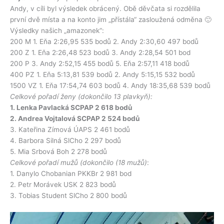
Andy, v cíli byl výsledek obrácený. Obě děvčata si rozdělila
první dvě místa a na konto jim „přístála“ zasloužená odměna 🙂
Výsledky našich „amazonek“:
200 M 1. Eňa 2:26,95 535 bodů 2. Andy 2:30,60 497 bodů
200 Z 1. Eňa 2:26,48 523 bodů 3. Andy 2:28,54 501 bod
200 P 3. Andy 2:52,15 455 bodů 5. Eňa 2:57,11 418 bodů
400 PZ 1. Eňa 5:13,81 539 bodů 2. Andy 5:15,15 532 bodů
1500 VZ 1. Eňa 17:54,74 603 bodů 4. Andy 18:35,68 539 bodů
Celkové pořadí ženy (dokončilo 13 plavkyň):
1. Lenka Pavlacká SCPAP 2 618 bodů
2. Andrea Vojtalová SCPAP 2 524 bodů
3. Kateřina Zímová ÚAPS 2 461 bodů
4. Barbora Silná SlCho 2 297 bodů
5. Mia Srbová Boh 2 278 bodů
Celkové pořadí mužů (dokončilo (18 mužů)
:
1. Danylo Chobanian PKKBr 2 981 bod
2. Petr Morávek USK 2 823 bodů
3. Tobias Student SlCho 2 800 bodů