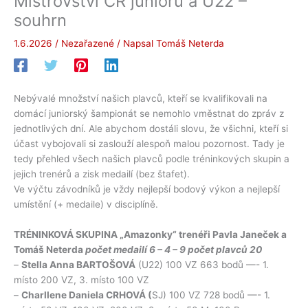
Mistrovství ČR juniorů a U22 –
souhrn
1.6.2026
/
Nezařazené
/ Napsal
Tomáš Neterda
Nebývalé množství našich plavců, kteří se kvalifikovali na
domácí juniorský šampionát se nemohlo vměstnat do zpráv z
jednotlivých dní. Ale abychom dostáli slovu, že všichni, kteří si
účast vybojovali si zaslouží alespoň malou pozornost. Tady je
tedy přehled všech našich plavců podle tréninkových skupin a
jejich trenérů a zisk medailí (bez štafet).
Ve výčtu závodníků je vždy nejlepší bodový výkon a nejlepší
umístění (+ medaile) v disciplíně.
TRÉNINKOVÁ SKUPINA „Amazonky“ trenéři Pavla Janeček a
Tomáš Neterda
počet medailí 6 – 4 – 9 počet plavců 20
–
Stella Anna BARTOŠOVÁ
(U22) 100 VZ 663 bodů —- 1.
místo 200 VZ, 3. místo 100 VZ
–
Charllene Daniela CRHOVÁ (
SJ) 100 VZ 728 bodů —- 1.