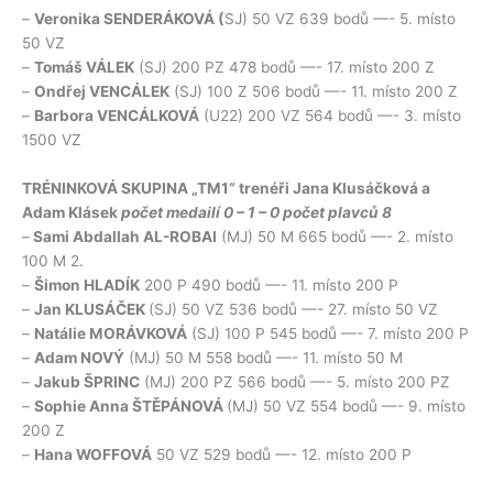
–
Veronika SENDERÁKOVÁ (
SJ) 50 VZ 639 bodů —- 5. místo
50 VZ
–
Tomáš VÁLEK
(SJ) 200 PZ 478 bodů —- 17. místo 200 Z
–
Ondřej VENCÁLEK
(SJ) 100 Z 506 bodů —- 11. místo 200 Z
–
Barbora VENCÁLKOVÁ
(U22) 200 VZ 564 bodů —- 3. místo
1500 VZ
TRÉNINKOVÁ SKUPINA „TM1“ trenéři Jana Klusáčková a
Adam Klásek
počet medailí 0 – 1 – 0 počet plavců 8
–
Sami Abdallah AL-ROBAI
(MJ) 50 M 665 bodů —- 2. místo
100 M 2.
–
Šimon HLADÍK
200 P 490 bodů —- 11. místo 200 P
–
Jan KLUSÁČEK
(SJ) 50 VZ 536 bodů —- 27. místo 50 VZ
–
Natálie MORÁVKOVÁ
(SJ) 100 P 545 bodů —- 7. místo 200 P
–
Adam NOVÝ
(MJ) 50 M 558 bodů —- 11. místo 50 M
–
Jakub ŠPRINC
(MJ) 200 PZ 566 bodů —- 5. místo 200 PZ
–
Sophie Anna ŠTĚPÁNOVÁ
(MJ) 50 VZ 554 bodů —- 9. místo
200 Z
–
Hana WOFFOVÁ
50 VZ 529 bodů —- 12. místo 200 P