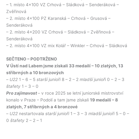
– 1. místo 4×100 VZ Crhová – Sládková – Senderáková –
Zvěřinová
– 2. místo 4×100 PZ Karanská – Crhová – Grusová –
Senderáková
– 2. místo 4×200 VZ Crhová – Sládková – Zvěřinová –
Senderáková
– 2. místo 4×100 VZ mix Kolář – Winkler – Crhová – Sládková
SEČTENO – PODTRŽENO
V Ústí nad Labem jsme získali 33 medailí – 10 zlatých, 13
stříbrných a 10 bronzových
–
U22
1 – 6 – 5
starší junioři
8 – 2 – 2
mladší junioř
i 0 – 2 – 3
štafety
1 – 3 – 0
Pro zajímavost
– v roce 2025 se letní juniorské mistrovství
konalo v Praze – Podolí a tam jsme získali
19 medailí – 8
zlatých, 7 stříbrných a 4 bronzové
–
U22
nestartovala
starší junioři
1 – 3 – 3
mladší junioři
5 – 0 –
0
štafety
2 – 2 – 1