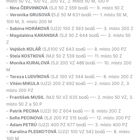
místo 50 VZ, 100 VZ, 200 VZ, 2. místo 50 M, 100 P
–
Nina ČERVINKOVÁ
(SJ) 50 Z 559 bodů —- 9. místo 50 Z
–
Veronika GRUSOVÁ (
SJ) 50 M 631 bodů —- 1. místo 50 M,
100 M, 3. místo 200 M
–
Sabina HORÁKOVÁ
(U22) 100 Z 593 bodů —- 3. místo 200 Z
–
Magdaléna KARANSKÁ
(SJ) 50 Z 644 bodů —- 3. místo 50
Z
–
Vojtěch KOLÁŘ
(SJ)100 VZ 643 bodů —- 8. místo 200 PZ
–
Stela KOSTKOVÁ
(MJ) 50 Z 539 bodů —- 11. místo 50 Z
–
Monika KURALOVÁ
(SJ) 200 VZ 488 bodů —- 10. místo 200
M
–
Tereza LUDVÍKOVÁ
(SJ) 100 VZ 544 bodů —- 8. místo 200 Z
–
Vilém MIKULA
(U22) 200 Z 692 bodů —- 2. místo 200 Z, 3.
místo 200 PZ
–
František MUSIL
(MJ) 50 VZ 635 bodů —- 2. místo 50 VZ, 3.
místo 50 Z a 50 P
–
Patrik PECINA
(U22) 50 Z 604 bodů —- 8. místo 200 Z
–
Sofie PECINOVÁ
(SJ) 200 PZ 515 bodů —- 12. místo 200 PZ
–
Adam PETRŮ
(U22) 400 PZ 677 bodů —- 3. místo 400 PZ
–
Karolína PLESKOTOVÁ
(U22) 100 VZ 542 bodů —- 8. místo
100 M