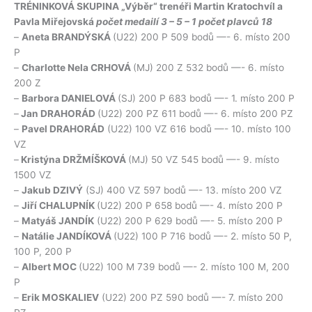
TRÉNINKOVÁ SKUPINA „Výběr“ trenéři Martin Kratochvíl a
Pavla Miřejovská
počet medailí 3 – 5 – 1 počet plavců 18
–
Aneta BRANDÝSKÁ
(U22) 200 P 509 bodů —- 6. místo 200
P
–
Charlotte Nela CRHOVÁ
(MJ) 200 Z 532 bodů —- 6. místo
200 Z
–
Barbora DANIELOVÁ
(SJ) 200 P 683 bodů —- 1. místo 200 P
–
Jan DRAHORÁD
(U22) 200 PZ 611 bodů —- 6. místo 200 PZ
–
Pavel DRAHORÁD
(U22) 100 VZ 616 bodů —- 10. místo 100
VZ
–
Kristýna DRŽMÍŠKOVÁ
(MJ) 50 VZ 545 bodů —- 9. místo
1500 VZ
–
Jakub DZIVÝ
(SJ) 400 VZ 597 bodů —- 13. místo 200 VZ
–
Jiří CHALUPNÍK
(U22) 200 P 658 bodů —- 4. místo 200 P
–
Matyáš JANDÍK
(U22) 200 P 629 bodů —- 5. místo 200 P
–
Natálie JANDÍKOVÁ
(U22) 100 P 716 bodů —- 2. místo 50 P,
100 P, 200 P
–
Albert MOC
(U22) 100 M 739 bodů —- 2. místo 100 M, 200
P
–
Erik MOSKALIEV
(U22) 200 PZ 590 bodů —- 7. místo 200