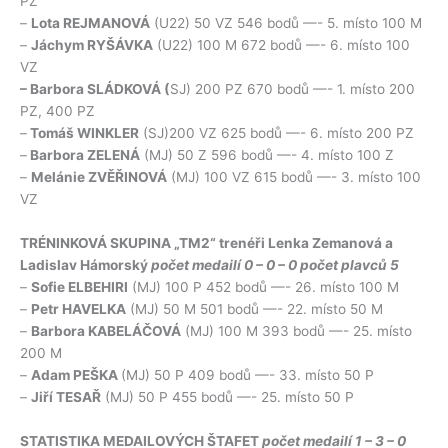
PZ
–
Lota REJMANOVÁ
(U22) 50 VZ 546 bodů —- 5. místo 100 M
–
Jáchym RYŠÁVKA
(U22) 100 M 672 bodů —- 6. místo 100
VZ
– Barbora SLÁDKOVÁ (
SJ) 200 PZ 670 bodů —- 1. místo 200
PZ, 400 PZ
–
Tomáš WINKLER
(SJ)200 VZ 625 bodů —- 6. místo 200 PZ
–
Barbora ZELENÁ
(MJ) 50 Z 596 bodů —- 4. místo 100 Z
–
Melánie ZVĚŘINOVÁ
(MJ) 100 VZ 615 bodů —- 3. místo 100
VZ
TRÉNINKOVÁ SKUPINA „TM2“ trenéři Lenka Zemanová a
Ladislav Hámorský
počet medailí 0 – 0 – 0 počet plavců 5
–
Sofie ELBEHIRI
(MJ) 100 P 452 bodů —- 26. místo 100 M
–
Petr HAVELKA
(MJ) 50 M 501 bodů —- 22. místo 50 M
–
Barbora KABELÁČOVÁ
(MJ) 100 M 393 bodů —- 25. místo
200 M
–
Adam PEŠKA
(MJ) 50 P 409 bodů —- 33. místo 50 P
–
Jiří TESAŘ
(MJ) 50 P 455 bodů —- 25. místo 50 P
STATISTIKA MEDAILOVÝCH ŠTAFET
počet medailí 1 – 3 – 0