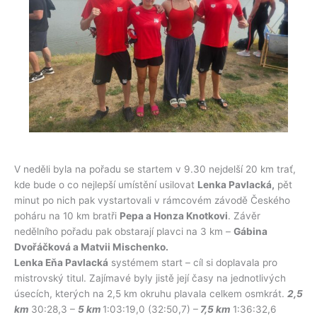
V neděli byla na pořadu se startem v 9.30 nejdelší 20 km trať,
kde bude o co nejlepší umístění usilovat
Lenka Pavlacká,
pět
minut po nich pak vystartovali v rámcovém závodě Českého
poháru na 10 km bratři
Pepa a Honza Knotkovi
. Závěr
nedělního pořadu pak obstarají plavci na 3 km –
Gábina
Dvořáčková a Matvii Mischenko.
Lenka Eňa Pavlacká
systémem start – cíl si doplavala pro
mistrovský titul. Zajímavé byly jistě její časy na jednotlivých
úsecích, kterých na 2,5 km okruhu plavala celkem osmkrát.
2,5
km
30:28,3 –
5 km
1:03:19,0 (32:50,7) –
7,5 km
1:36:32,6