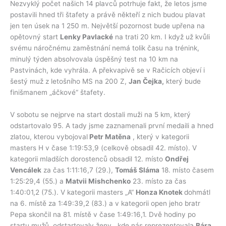
Nezvyklý počet našich 14 plavců potrhuje fakt, že letos jsme
postavili hned tři štafety a právě někteří z nich budou plavat
jen ten úsek na 1 250 m. Největší pozornost bude upřena na
opětovný start
Lenky Pavlacké
na trati 20 km. I když už kvůli
svému náročnému zaměstnání nemá tolik času na trénink,
minulý týden absolvovala úspěšný test na 10 km na
Pastvinách, kde vyhrála. A překvapivě se v Račicích objeví i
šestý muž z letošního MS na 200 Z,
Jan Čejka,
který bude
finišmanem „áčkové“ štafety.
V sobotu se nejprve na start dostali muži na 5 km, který
odstartovalo 95. A tady jsme zaznamenali první medaili a hned
zlatou, kterou vybojoval
Petr Matěna
, který v kategorii
masters H v čase 1:19:53,9 (celkově obsadil 42. místo). V
kategorii mladších dorostenců obsadil 12. místo
Ondřej
Vencálek
za čas 1:11:16,7 (29.),
Tomáš Sláma
18. místo časem
1:25:29,4 (55.) a
Matvii Mishchenko
23. místo za čas
1:40:01,2 (75.). V kategorii masters „A“
Honza Knotek
dohmátl
na 6. místě za 1:49:39,2 (83.) a v kategorii open jeho bratr
Pepa skončil na 81. místě v čase 1:49:16,1. Dvě hodiny po
startu mužů, odstartovaly ženy , kde nás reprezentovala
Bára