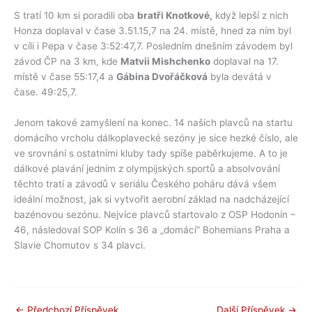
S tratí 10 km si poradili oba
bratři Knotkové,
když lepší z nich
Honza doplaval v čase 3.51.15,7 na 24. místě, hned za ním byl
v cíli i Pepa v čase 3:52:47,7. Posledním dnešním závodem byl
závod ČP na 3 km, kde
Matvii Mishchenko
doplaval na 17.
místě v čase 55:17,4 a
Gábina Dvořáčková
byla devátá v
čase. 49:25,7.
Jenom takové zamyšlení na konec. 14 našich plavců na startu
domácího vrcholu dálkoplavecké sezóny je sice hezké číslo, ale
ve srovnání s ostatními kluby tady spíše paběrkujeme. A to je
dálkové plavání jedním z olympijských sportů a absolvování
těchto tratí a závodů v seriálu Českého poháru dává všem
ideální možnost, jak si vytvořit aerobní základ na nadcházející
bazénovou sezónu. Nejvíce plavců startovalo z OSP Hodonín –
46, následoval SOP Kolín s 36 a „domácí“ Bohemians Praha a
Slavie Chomutov s 34 plavci.
←
Předchozí Příspěvek
Další Příspěvek
→