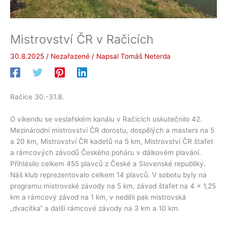
Mistrovství ČR v Račicích
30.8.2025
/
Nezařazené
/ Napsal
Tomáš Neterda
Račice 30.-31.8.
O víkendu se veslařském kanálu v Račicích uskutečnilo 42.
Mezinárodní mistrovství ČR dorostu, dospělých a masters na 5
a 20 km, Mistrovství ČR kadetů na 5 km, Mistrovství ČR štafet
a rámcových závodů Českého poháru v dálkovém plavání.
Přihlásilo celkem 455 plavců z České a Slovenské republiky.
Náš klub reprezentovalo celkem 14 plavců. V sobotu byly na
programu mistrovské závody na 5 km, závod štafet na 4 x 1,25
km a rámcový závod na 1 km, v neděli pak mistrovská
„dvacítka“ a další rámcové závody na 3 km a 10 km.