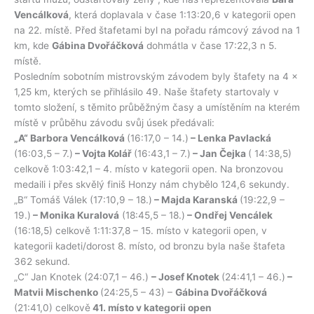
Vencálková
, která doplavala v čase 1:13:20,6 v kategorii open
na 22. místě. Před štafetami byl na pořadu rámcový závod na 1
km, kde
Gábina Dvořáčková
dohmátla v čase 17:22,3 n 5.
místě.
Posledním sobotním mistrovským závodem byly štafety na 4 x
1,25 km, kterých se přihlásilo 49. Naše štafety startovaly v
tomto složení, s těmito průběžným časy a umístěním na kterém
místě v průběhu závodu svůj úsek předávali:
„A“ Barbora Vencálková
(16:17,0 – 14.)
– Lenka Pavlacká
(16:03,5 – 7.)
– Vojta Kolář
(16:43,1 – 7.)
– Jan Čejka
( 14:38,5)
celkově 1:03:42,1 – 4. místo v kategorii open. Na bronzovou
medaili i přes skvělý finiš Honzy nám chybělo 124,6 sekundy.
„B“ Tomáš Válek (17:10,9 – 18.)
– Majda Karanská
(19:22,9 –
19.)
– Monika Kuralová
(18:45,5 – 18.)
– Ondřej Vencálek
(16:18,5) celkově 1:11:37,8 – 15. místo v kategorii open, v
kategorii kadeti/dorost 8. místo, od bronzu byla naše štafeta
362 sekund.
„C“ Jan Knotek (24:07,1 – 46.)
– Josef Knotek
(24:41,1 – 46.)
–
Matvii Mischenko
(24:25,5 – 43) –
Gábina Dvořáčková
(21:41,0) celkově
41. místo v kategorii open