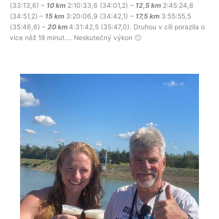
(33:13,6) –
10 km
2:10:33,6 (34:01,2) –
12,5 km
2:45:24,8
(34:51,2) –
15 km
3:20:06,9 (34:42,1) –
17,5 km
3:55:55,5
(35:46,6) –
20 km
4:31:42,5 (35:47,0). Druhou v cíli porazila o
více něž 18 minut…. Neskutečný výkon 🙂