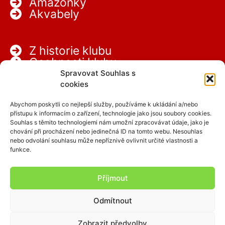
Amazonky
Akvabely
Z historie klubu
Osobnosti klubu
Partneři
Spravovat Souhlas s
Kariéra
cookies
Abychom poskytli co nejlepší služby, používáme k ukládání a/nebo
přístupu k informacím o zařízení, technologie jako jsou soubory cookies.
Souhlas s těmito technologiemi nám umožní zpracovávat údaje, jako je
chování při procházení nebo jedinečná ID na tomto webu. Nesouhlas
nebo odvolání souhlasu může nepříznivě ovlivnit určité vlastnosti a
funkce.
Facebook
Instagram
Příjmout
Odmítnout
Copyright © 2026 SCPAP
Zobrazit předvolby