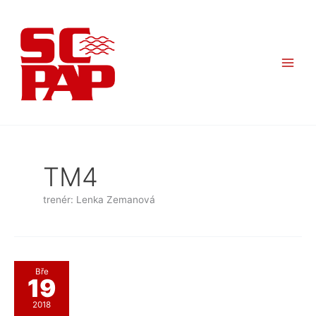
Přeskočit
na
obsah
TM4
trenér: Lenka Zemanová
Bře
19
2018