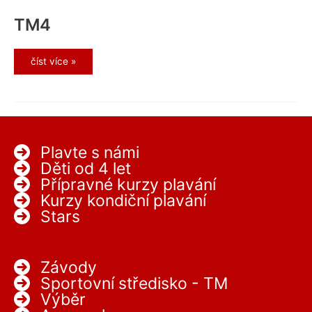
TM4
TM4
číst více »
Plavte s námi
Děti od 4 let
Přípravné kurzy plavání
Kurzy kondiční plavání
Stars
Závody
Sportovní středisko - TM
Výběr