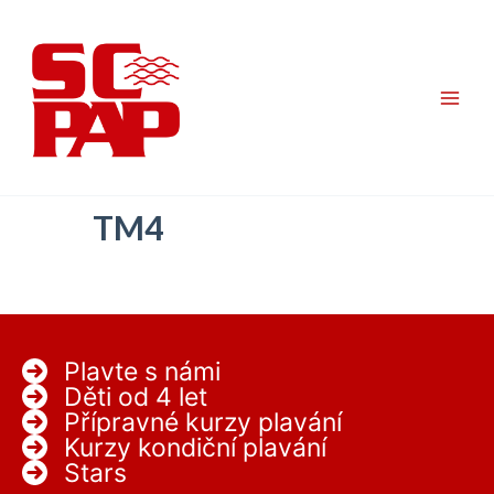
Přeskočit
na
obsah
TM4
Plavte s námi
Děti od 4 let
Přípravné kurzy plavání
Kurzy kondiční plavání
Stars