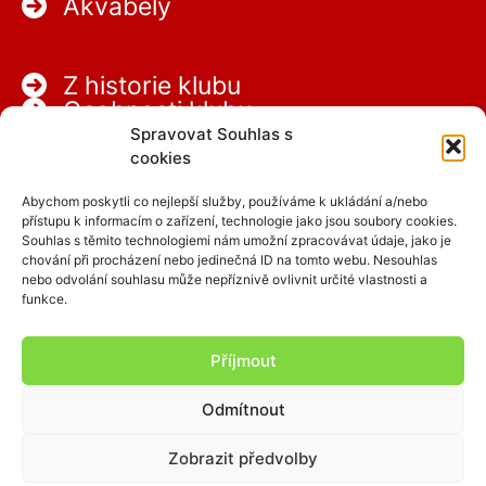
Akvabely
Z historie klubu
Osobnosti klubu
Partneři
Spravovat Souhlas s
Kariéra
cookies
Abychom poskytli co nejlepší služby, používáme k ukládání a/nebo
přístupu k informacím o zařízení, technologie jako jsou soubory cookies.
Souhlas s těmito technologiemi nám umožní zpracovávat údaje, jako je
chování při procházení nebo jedinečná ID na tomto webu. Nesouhlas
nebo odvolání souhlasu může nepříznivě ovlivnit určité vlastnosti a
funkce.
Facebook
Instagram
Příjmout
Odmítnout
Copyright © 2026 SCPAP
Zobrazit předvolby
clen.scpap.cz