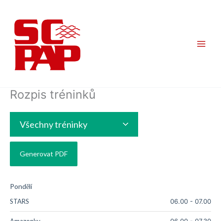
Přeskočit
na
obsah
Rozpis tréninků
Všechny tréninky
Pondělí
STARS
06.00
-
07.00
Amazonky
06.00
-
07.30