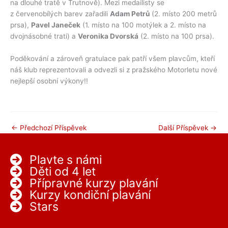
na dlouhé tratě v Trutnově). Mezi medailisty se
z červenobílých barev zařadili
Adam Petrů
(2. místo 200 metrů
prsa),
Pavel Janeček
(1. místo na 100 motýlek a 2. místo na
dvojnásobné trati) a
Veronika Dvorská
(2. místo na 100 prsa).
Poděkování a zároveň gratulace pak patří všem plavcům, kteří
náš klub reprezentovali a odvezli si z pražského Motorletu nové
nejlepší osobní výkony!!
←
Předchozí Příspěvek
Další Příspěvek
→
Plavte s námi
Děti od 4 let
Přípravné kurzy plavání
Kurzy kondiční plavání
Stars