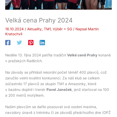
Velká cena Prahy 2024
16.10.2024
/
Aktuality
,
TM1
,
Výběr + SG
/ Napsal
Martin
Kratochvíl
Neděle 13. října 2024 patřila tradiční
Velké ceně Prahy
konané
v pražských Radlicích.
Na závody se přihlásil rekordní počet téměř 400 plavců, což
zaručilo velmi kvalitní konkurenci. Za náš klub se celkem
zúčastnilo 17 plavců ze skupin TM1 a Amazonky, které
v bazénu doplnil i trenér
Pavel Janeček
, jenž startoval na 100
a 200 metrů motýlkem.
Našim plavcům se dařilo posouvat svá osobní maxima,
navzdory únavě z tréninku či ze závodů předchozího dne (OPŽ