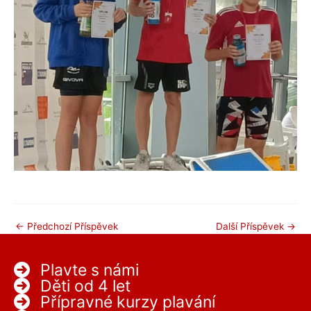
←
Předchozí Příspěvek
Další Příspěvek
→
Plavte s námi
Děti od 4 let
Přípravné kurzy plavání