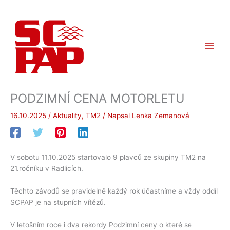
Přeskočit
na
obsah
PODZIMNÍ CENA MOTORLETU
16.10.2025
/
Aktuality
,
TM2
/ Napsal
Lenka Zemanová
V sobotu 11.10.2025 startovalo 9 plavců ze skupiny TM2 na
21.ročníku v Radlicích.
Těchto závodů se pravidelně každý rok účastníme a vždy oddíl
SCPAP je na stupních vítězů.
V letošním roce i dva rekordy Podzimní ceny o které se