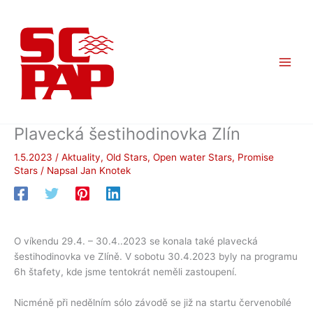
Přeskočit
na
obsah
Plavecká šestihodinovka Zlín
1.5.2023
/
Aktuality
,
Old Stars
,
Open water Stars
,
Promise
Stars
/ Napsal
Jan Knotek
O víkendu 29.4. – 30.4..2023 se konala také plavecká
šestihodinovka ve Zlíně. V sobotu 30.4.2023 byly na programu
6h štafety, kde jsme tentokrát neměli zastoupení.
Nicméně při nedělním sólo závodě se již na startu červenobílé