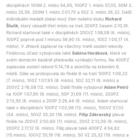
disciplínách 100M 2. místo 54,95, 100PZ 1. místo 57,05, 50M 3.
místo 25,59, 200M 1. místo 2:01,70 a 50Z 3. místo 26,32. Další
individuální medaili získal nový člen našeho klubu
Richard
Štulík
, který obsadil třetí místo na trati 200PZ časem 2:10,19.
Richard startoval také v disciplínách 200VZ 1:58,08 (6. místo),
100PZ poprvé pod 1 minutu 59,90 (5. místo), 100Z 1:00,17 (4.
místo). V Jihlavě zaplaval na všechny tratě osobní rekordy.
Finálovou účast vybojovala také
Sabina Horáková
, která ve
svém domácím bazéně předvedla vynikající formu. Na 400PZ
zaplavala osobní rekord 5:14,78 a skončila na krásném 6.
místě. Dále se probojovala do finále B na trati 100PZ 1:09,23
(7. místo), 100Z 1:07,93 (8. místo), 50Z 32,11 (8. místo) a
200VZ 2:16,08 (12. místo). Další finále vybojoval
Adam Petrů
na 100P 1:07,90 (8. místo), 50P 31,69 (11. místo), 200PZ
2:13,55 (6. místo) a 200P 2:26,44 (6. místo). Adam startoval
také v disciplínách 100PZ 1:02,98 (13. místo), 100VZ 57,02
(34. místo), 50VZ 25,30 (18. místo).
Filip Zákravský
plaval
finále na 200VZ 2:00,60 (11. místo), 200Z 2:12,06 (9. místo),
200PZ 2.17,12 (9. místo). Filip plaval také 400PZ 4:54,62
(15.místo), 100VZ 55,19 (16. místo), 50 VZ 25,32 (19. místo) a