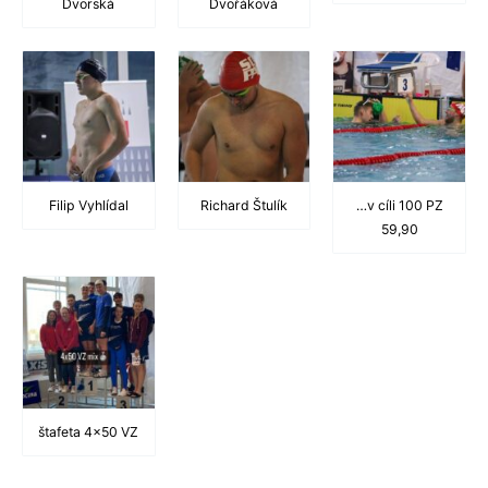
Dvorská
Dvořáková
Filip Vyhlídal
Richard Štulík
…v cíli 100 PZ
59,90
štafeta 4×50 VZ