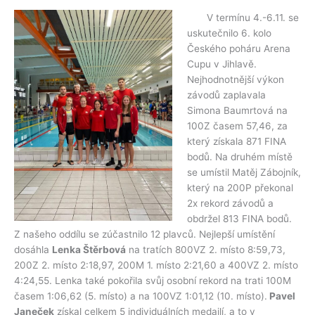
V termínu 4.-6.11. se
uskutečnilo 6. kolo
Českého poháru Arena
Cupu v Jihlavě.
Nejhodnotnější výkon
závodů zaplavala
Simona Baumrtová na
100Z časem 57,46, za
který získala 871 FINA
bodů. Na druhém místě
se umístil Matěj Zábojník,
který na 200P překonal
2x rekord závodů a
obdržel 813 FINA bodů.
Z našeho oddílu se zúčastnilo 12 plavců. Nejlepší umístění
dosáhla
Lenka Štěrbová
na tratích 800VZ 2. místo 8:59,73,
200Z 2. místo 2:18,97, 200M 1. místo 2:21,60 a 400VZ 2. místo
4:24,55. Lenka také pokořila svůj osobní rekord na trati 100M
časem 1:06,62 (5. místo) a na 100VZ 1:01,12 (10. místo).
Pavel
Janeček
získal celkem 5 individuálních medailí, a to v