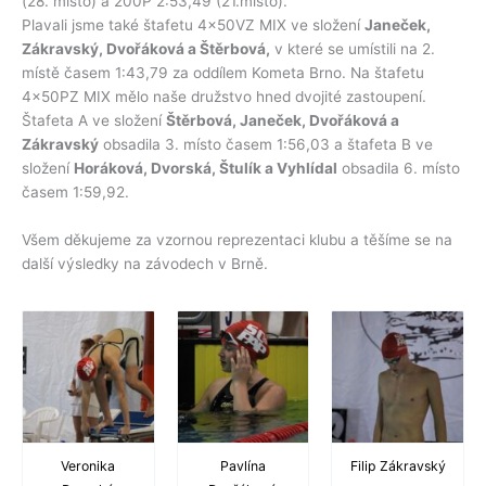
(28. místo) a 200P 2:53,49 (21.místo).
Plavali jsme také štafetu 4x50VZ MIX ve složení
Janeček,
Zákravský, Dvořáková a Štěrbová,
v které se umístili na 2.
místě časem 1:43,79 za oddílem Kometa Brno. Na štafetu
4x50PZ MIX mělo naše družstvo hned dvojité zastoupení.
Štafeta A ve složení
Štěrbová, Janeček, Dvořáková a
Zákravský
obsadila 3. místo časem 1:56,03 a štafeta B ve
složení
Horáková, Dvorská, Štulík a Vyhlídal
obsadila 6. místo
časem 1:59,92.
Všem děkujeme za vzornou reprezentaci klubu a těšíme se na
další výsledky na závodech v Brně.
Veronika
Pavlína
Filip Zákravský