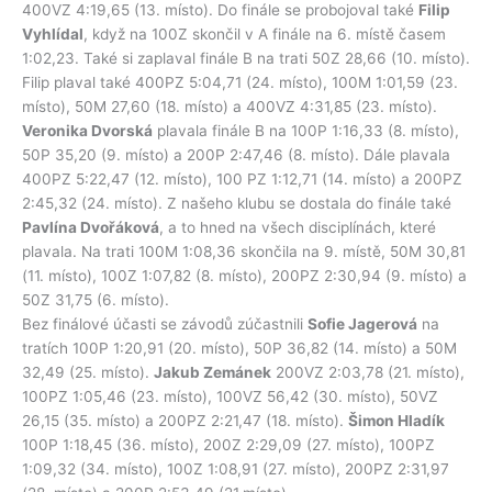
400VZ 4:19,65 (13. místo). Do finále se probojoval také
Filip
Vyhlídal
, když na 100Z skončil v A finále na 6. místě časem
1:02,23. Také si zaplaval finále B na trati 50Z 28,66 (10. místo).
Filip plaval také 400PZ 5:04,71 (24. místo), 100M 1:01,59 (23.
místo), 50M 27,60 (18. místo) a 400VZ 4:31,85 (23. místo).
Veronika Dvorská
plavala finále B na 100P 1:16,33 (8. místo),
50P 35,20 (9. místo) a 200P 2:47,46 (8. místo). Dále plavala
400PZ 5:22,47 (12. místo), 100 PZ 1:12,71 (14. místo) a 200PZ
2:45,32 (24. místo). Z našeho klubu se dostala do finále také
Pavlína Dvořáková
, a to hned na všech disciplínách, které
plavala. Na trati 100M 1:08,36 skončila na 9. místě, 50M 30,81
(11. místo), 100Z 1:07,82 (8. místo), 200PZ 2:30,94 (9. místo) a
50Z 31,75 (6. místo).
Bez finálové účasti se závodů zúčastnili
Sofie Jagerová
na
tratích 100P 1:20,91 (20. místo), 50P 36,82 (14. místo) a 50M
32,49 (25. místo).
Jakub Zemánek
200VZ 2:03,78 (21. místo),
100PZ 1:05,46 (23. místo), 100VZ 56,42 (30. místo), 50VZ
26,15 (35. místo) a 200PZ 2:21,47 (18. místo).
Šimon Hladík
100P 1:18,45 (36. místo), 200Z 2:29,09 (27. místo), 100PZ
1:09,32 (34. místo), 100Z 1:08,91 (27. místo), 200PZ 2:31,97