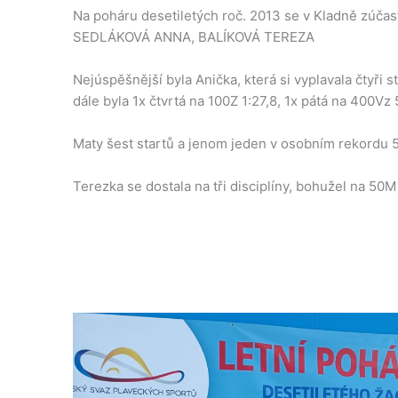
Na poháru desetiletých roč. 2013 se v Kladně zúčast
SEDLÁKOVÁ ANNA, BALÍKOVÁ TEREZA
Nejúspěšnější byla Anička, která si vyplavala čtyři
dále byla 1x čtvrtá na 100Z 1:27,8, 1x pátá na 400Vz 
Maty šest startů a jenom jeden v osobním rekordu 50
Terezka se dostala na tři disciplíny, bohužel na 50M