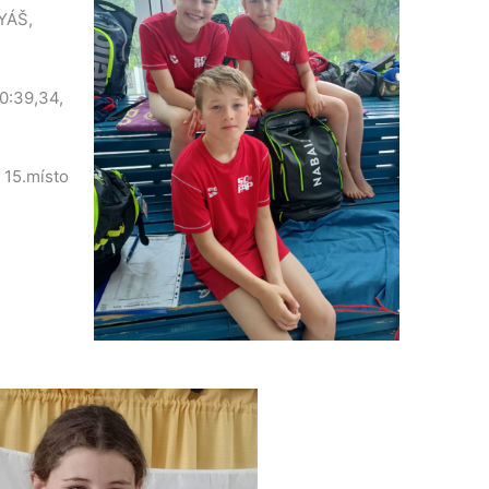
TYÁŠ,
 0:39,34,
 15.místo