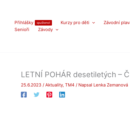
Přeskočit
na
obsah
Přihlášky
Kurzy pro děti
Závodní plav
spušteno!
Senioři
Závody
LETNÍ POHÁR desetiletých – 
25.6.2023
/
Aktuality
,
TM4
/ Napsal
Lenka Zemanová