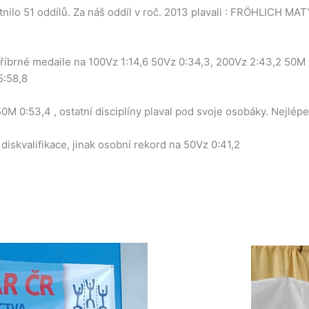
nilo 51 oddílů. Za náš oddíl v roč. 2013 plavali : FRÖHLICH MA
 stříbrné medaile na 100Vz 1:14,6 50Vz 0:34,3, 200Vz 2:43,2 50M
5:58,8
M 0:53,4 , ostatní disciplíny plaval pod svoje osobáky. Nejlépe
 diskvalifikace, jinak osobní rekord na 50Vz 0:41,2