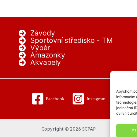
Závody
Sportovní středisko - TM
Výběr
Amazonky
Akvabely
Abychom pos
informacím o
Facebook
Instagram
technologie
jedinečná I
ovlivnit urči
Copyright © 2026 SCPAP
Př