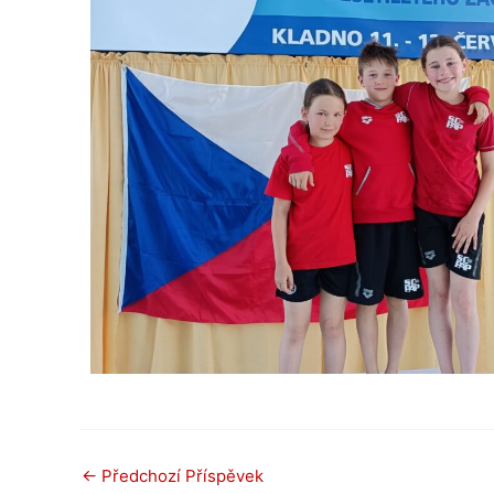
←
Předchozí Příspěvek