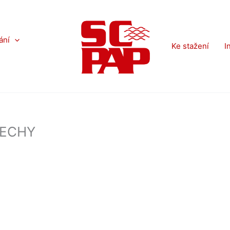
ání
Ke stažení
I
ČECHY