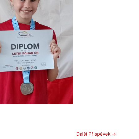
Další Příspěvek
→