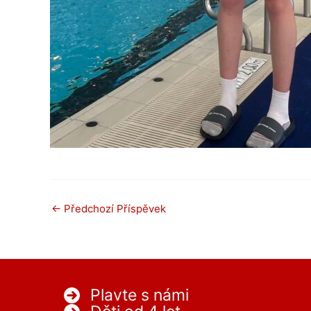
←
Předchozí Příspěvek
Plavte s námi