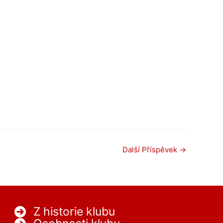
Další Příspěvek
→
Z historie klubu