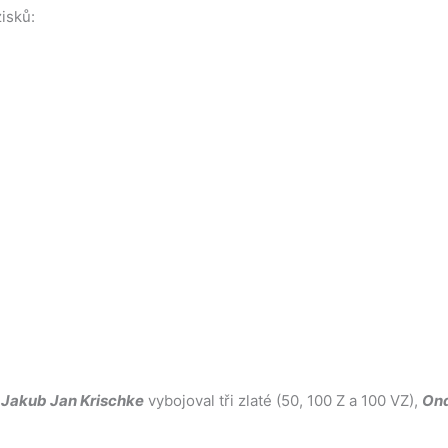
isků:
–
Jakub Jan Krischke
vybojoval tři zlaté (50, 100 Z a 100 VZ),
Ond