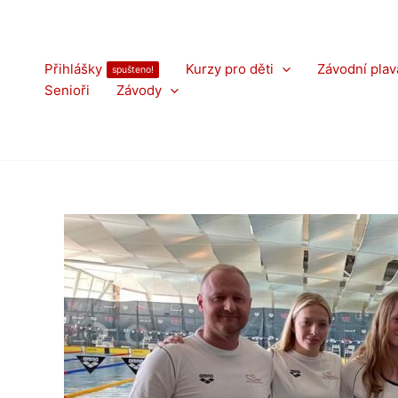
Přeskočit
na
obsah
Přihlášky
Kurzy pro děti
Závodní plav
spušteno!
Senioři
Závody