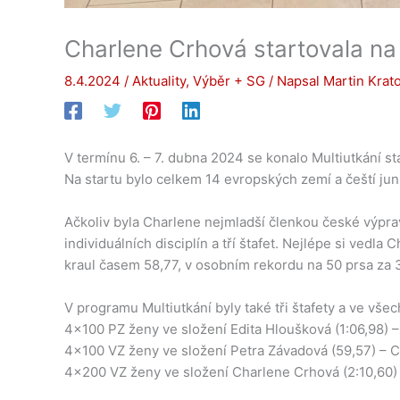
Charlene Crhová startovala na
8.4.2024
/
Aktuality
,
Výběr + SG
/ Napsal
Martin Krato
V termínu 6. – 7. dubna 2024 se konalo Multiutkání s
Na startu bylo celkem 14 evropských zemí a čeští junio
Ačkoliv byla Charlene nejmladší členkou české výprav
individuálních disciplín a tří štafet. Nejlépe si ved
kraul časem 58,77, v osobním rekordu na 50 prsa za 
V programu Multiutkání byly také tři štafety a ve vše
4×100 PZ ženy ve složení Edita Hloušková (1:06,98) – 
4×100 VZ ženy ve složení Petra Závadová (59,57) – Ch
4×200 VZ ženy ve složení Charlene Crhová (2:10,60) –