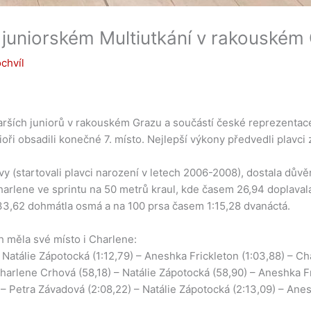
 juniorském Multiutkání v rakouském
chvíl
tarších juniorů v rakouském Grazu a součástí české reprezentac
ři obsadili konečné 7. místo. Nejlepší výkony předvedli plavci z
y (startovali plavci narození v letech 2006-2008), dostala důvě
la Charlene ve sprintu na 50 metrů kraul, kde časem 26,94 doplav
33,62 dohmátla osmá a na 100 prsa časem 1:15,28 dvanáctá.
ch měla své místo i Charlene:
Natálie Zápotocká (1:12,79) – Aneshka Frickleton (1:03,88) – Ch
arlene Crhová (58,18) – Natálie Zápotocká (58,90) – Aneshka Fri
 Petra Závadová (2:08,22) – Natálie Zápotocká (2:13,09) – Anesh