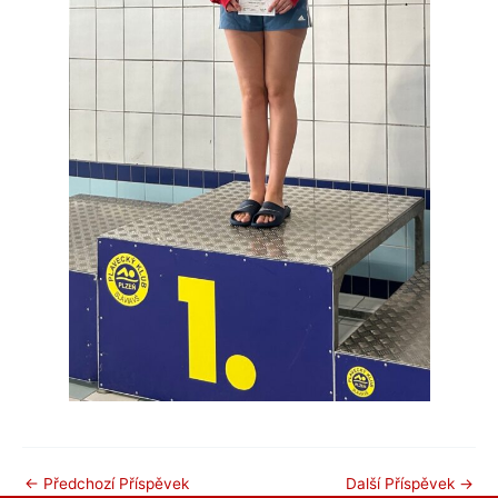
←
Předchozí Příspěvek
Další Příspěvek
→