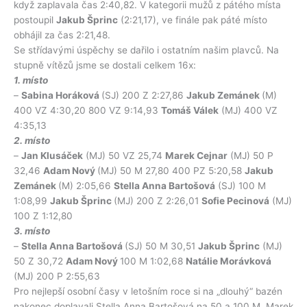
když zaplavala čas 2:40,82. V kategorii mužů z pátého místa
postoupil
Jakub Šprinc
(2:21,17), ve finále pak páté místo
obhájil za čas 2:21,48.
Se střídavými úspěchy se dařilo i ostatním našim plavců. Na
stupně vítězů jsme se dostali celkem 16x:
1. místo
–
Sabina Horáková
(SJ) 200 Z 2:27,86
Jakub Zemánek
(M)
400 VZ 4:30,20 800 VZ 9:14,93
Tomáš Válek
(MJ) 400 VZ
4:35,13
2. místo
–
Jan Klusáček
(MJ) 50 VZ 25,74
Marek Cejnar
(MJ) 50 P
32,46
Adam Nový
(MJ) 50 M 27,80 400 PZ 5:20,58
Jakub
Zemánek
(M) 2:05,66
Stella Anna Bartošová
(SJ) 100 M
1:08,99
Jakub Šprinc
(MJ) 200 Z 2:26,01
Sofie Pecinová
(MJ)
100 Z 1:12,80
3. místo
–
Stella Anna Bartošová
(SJ) 50 M 30,51
Jakub Šprinc
(MJ)
50 Z 30,72
Adam Nový
100 M 1:02,68
Natálie Morávková
(MJ) 200 P 2:55,63
Pro nejlepší osobní časy v letošním roce si na „dlouhý“ bazén
nakonec doplavali Stella Anna Bartošová na 50 a 100 M, Marek