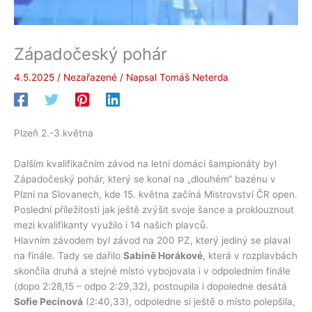
Západočeský pohár
4.5.2025
/
Nezařazené
/ Napsal
Tomáš Neterda
Plzeň 2.-3.května
Dalším kvalifikačním závod na letní domácí šampionáty byl
Západočeský pohár, který se konal na „dlouhém“ bazénu v
Plzni na Slovanech, kde 15. května začíná Mistrovství ČR open.
Poslední příležitosti jak ještě zvýšit svoje šance a proklouznout
mezi kvalifikanty využilo i 14 našich plavců.
Hlavním závodem byl závod na 200 PZ, který jediný se plaval
na finále. Tady se dařilo
Sabině Horákové
, která v rozplavbách
skončila druhá a stejné místo vybojovala i v odpoledním finále
(dopo 2:28,15 – odpo 2:29,32), postoupila i dopoledne desátá
Sofie Pecinová
(2:40,33), odpoledne si ještě o místo polepšila,