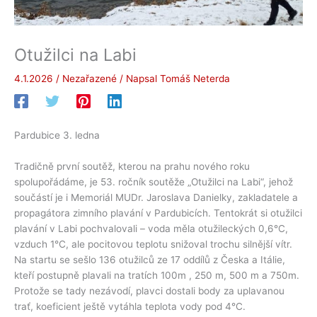
Otužilci na Labi
4.1.2026
/
Nezařazené
/ Napsal
Tomáš Neterda
Pardubice 3. ledna
Tradičně první soutěž, kterou na prahu nového roku
spolupořádáme, je 53. ročník soutěže „Otužilci na Labi“, jehož
součástí je i Memoriál MUDr. Jaroslava Danielky, zakladatele a
propagátora zimního plavání v Pardubicích. Tentokrát si otužilci
plavání v Labi pochvalovali – voda měla otužileckých 0,6°C,
vzduch 1°C, ale pocitovou teplotu snižoval trochu silnější vítr.
Na startu se sešlo 136 otužilců ze 17 oddílů z Česka a Itálie,
kteří postupně plavali na tratích 100m , 250 m, 500 m a 750m.
Protože se tady nezávodí, plavci dostali body za uplavanou
trať, koeficient ještě vytáhla teplota vody pod 4°C.