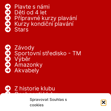
Plavte s námi
Děti od 4 let
Přípravné kurzy plavání
Kurzy kondiční plavání
Stars
Závody
Sportovní středisko - TM
Výběr
Amazonky
Akvabely
Z historie klubu
Osobnosti klubu
Partneři
Spravovat Souhlas s
Kariéra
cookies