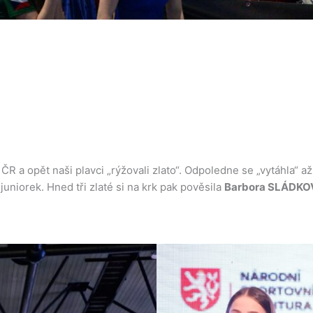
ČR a opět naši plavci „rýžovali zlato“. Odpoledne se „vytáhla“ a
uniorek. Hned tři zlaté si na krk pak pověsila
Barbora SLÁDKO