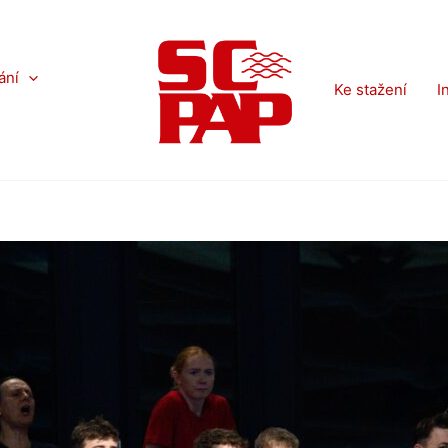
ání
Ke stažení
I