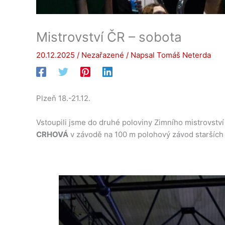
Mistrovství ČR – sobota
20.12.2025
/
Nezařazené
/ Napsal
Tomáš Neterda
Plzeň 18.-21.12.
Vstoupili jsme do druhé poloviny Zimního mistrovství 
CRHOVÁ
v závodě na 100 m polohový závod starších j