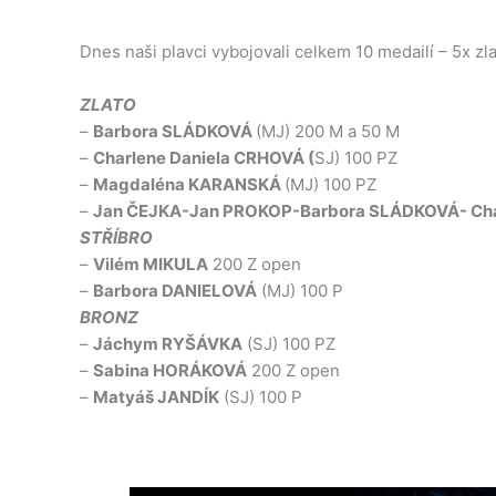
Dnes naši plavci vybojovali celkem 10 medailí – 5x zl
ZLATO
–
Barbora SLÁDKOVÁ
(MJ) 200 M a 50 M
–
Charlene Daniela CRHOVÁ (
SJ) 100 PZ
–
Magdaléna KARANSKÁ
(MJ) 100 PZ
–
Jan ČEJKA-Jan PROKOP-Barbora SLÁDKOVÁ- Cha
STŘÍBRO
–
Vilém MIKULA
200 Z open
–
Barbora DANIELOVÁ
(MJ) 100 P
BRONZ
–
Jáchym RYŠÁVKA
(SJ) 100 PZ
–
Sabina HORÁKOVÁ
200 Z open
–
Matyáš JANDÍK
(SJ) 100 P