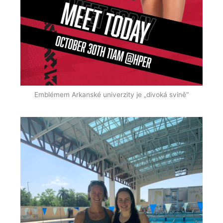
Emblémem Arkanské univerzity je „divoká svině“