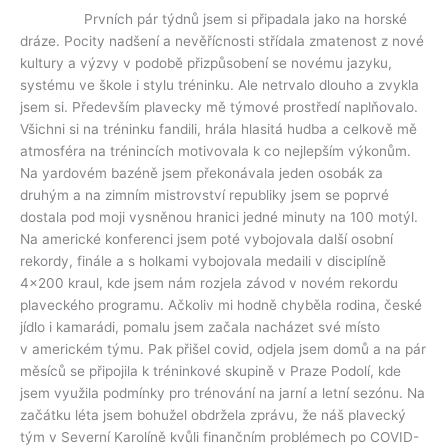
Prvních pár týdnů jsem si připadala jako na horské
dráze. Pocity nadšení a nevěřícnosti střídala zmatenost z nové
kultury a výzvy v podobě přizpůsobení se novému jazyku,
systému ve škole i stylu tréninku. Ale netrvalo dlouho a zvykla
jsem si. Především plavecky mě týmové prostředí naplňovalo.
Všichni si na tréninku fandili, hrála hlasitá hudba a celkově mě
atmosféra na trénincích motivovala k co nejlepším výkonům.
Na yardovém bazéně jsem překonávala jeden osobák za
druhým a na zimním mistrovství republiky jsem se poprvé
dostala pod moji vysněnou hranici jedné minuty na 100 motýl.
Na americké konferenci jsem poté vybojovala další osobní
rekordy, finále a s holkami vybojovala medaili v disciplíně
4×200 kraul, kde jsem nám rozjela závod v novém rekordu
plaveckého programu. Ačkoliv mi hodně chyběla rodina, české
jídlo i kamarádi, pomalu jsem začala nacházet své místo
v americkém týmu. Pak přišel covid, odjela jsem domů a na pár
měsíců se připojila k tréninkové skupině v Praze Podolí, kde
jsem využila podmínky pro trénování na jarní a letní sezónu. Na
začátku léta jsem bohužel obdržela zprávu, že náš plavecký
tým v Severní Karolíně kvůli finančním problémech po COVID-