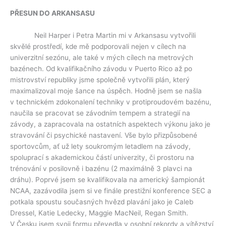
PŘESUN DO ARKANSASU
Neil Harper i Petra Martin mi v Arkansasu vytvořili
skvělé prostředí, kde mě podporovali nejen v cílech na
univerzitní sezónu, ale také v mých cílech na metrových
bazénech. Od kvalifikačního závodu v Puerto Rico až po
mistrovství republiky jsme společně vytvořili plán, který
maximalizoval moje šance na úspěch. Hodně jsem se našla
v technickém zdokonalení techniky v protiproudovém bazénu,
naučila se pracovat se závodním tempem a strategií na
závody, a zapracovala na ostatních aspektech výkonu jako je
stravování či psychické nastavení. Vše bylo přizpůsobené
sportovcům, ať už lety soukromým letadlem na závody,
spoluprací s akademickou částí univerzity, či prostoru na
trénování v posilovně i bazénu (2 maximálně 3 plavci na
dráhu). Poprvé jsem se kvalifikovala na americký šampionát
NCAA, zazávodila jsem si ve finále prestižní konference SEC a
potkala spoustu současných hvězd plavání jako je Caleb
Dressel, Katie Ledecky, Maggie MacNeil, Regan Smith.
V Česku jsem svoji formu převedla v osobní rekordy a vítězství