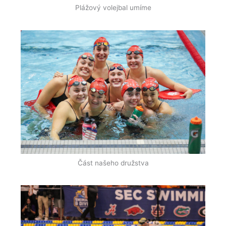
Plážový volejbal umíme
Část našeho družstva