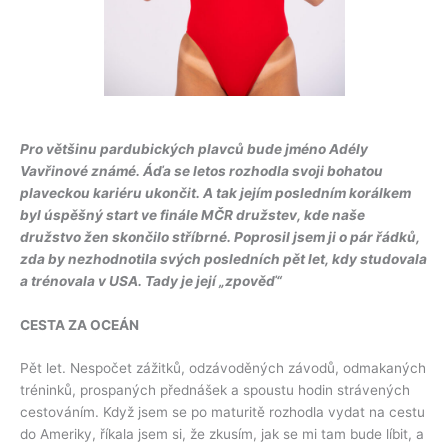
Pro většinu pardubických plavců bude jméno Adély
Vavřinové známé. Áďa se letos rozhodla svoji bohatou
plaveckou kariéru ukončit. A tak jejím posledním korálkem
byl úspěšný start ve finále MČR družstev, kde naše
družstvo žen skončilo stříbrné. Poprosil jsem ji o pár řádků,
zda by nezhodnotila svých posledních pět let, kdy studovala
a trénovala v USA. Tady je její „zpověď“
CESTA ZA OCEÁN
Pět let. Nespočet zážitků, odzávoděných závodů, odmakaných
tréninků, prospaných přednášek a spoustu hodin strávených
cestováním. Když jsem se po maturitě rozhodla vydat na cestu
do Ameriky, říkala jsem si, že zkusím, jak se mi tam bude líbit, a