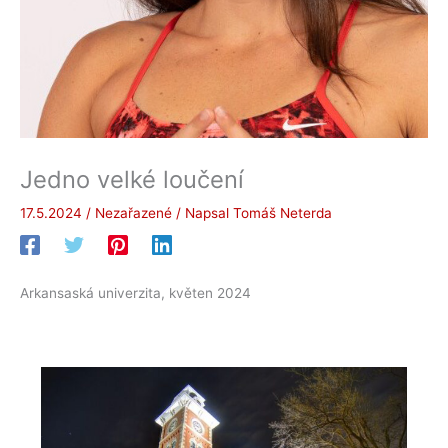
Jedno velké loučení
17.5.2024
/
Nezařazené
/ Napsal
Tomáš Neterda
Arkansaská univerzita, květen 2024