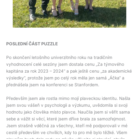
POSLEDNÍ ČÁST PUZZLE
Po skončení letošního univerzitního roku na tradičním
vyhodnocení celé sezóny jsem dostala cenu „Za týmového
kapitána za rok 2023 – 2024“ a pak ještě cenu „za akademické
výsledky“, protože jsem po celý rok měla jen samá „Áčka“ a
přednášela jsem na konferenci se Stanfordem.
Především jsem ale rostla mimo mojí plaveckou identitu. Našla
jsem svou vášeň v psychologii a výzkumu, uvědomila si svoji
hodnotu jako člověka místo plavce. Naučila jsem si věřit sama
sebe a vážit si věcí, které jsem dříve brala za samozřejmost.
Jsem strašně vděčná za všechny, kteří mě podporovali v mé
cestě především ve chvílích, kdy to pro mě bylo těžké. Všem