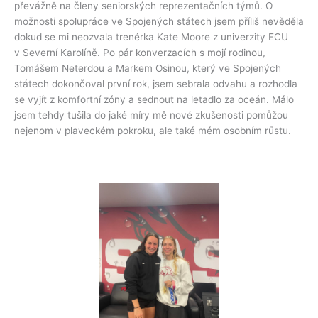
převážně na členy seniorských reprezentačních týmů. O
možnosti spolupráce ve Spojených státech jsem příliš nevěděla
dokud se mi neozvala trenérka Kate Moore z univerzity ECU
v Severní Karolíně. Po pár konverzacích s mojí rodinou,
Tomášem Neterdou a Markem Osinou, který ve Spojených
státech dokončoval první rok, jsem sebrala odvahu a rozhodla
se vyjít z komfortní zóny a sednout na letadlo za oceán. Málo
jsem tehdy tušila do jaké míry mě nové zkušenosti pomůžou
nejenom v plaveckém pokroku, ale také mém osobním růstu.