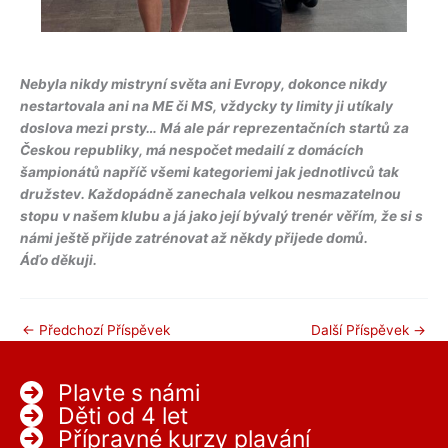
Nebyla nikdy mistryní světa ani Evropy, dokonce nikdy
nestartovala ani na ME či MS, vždycky ty limity ji utíkaly
doslova mezi prsty… Má ale pár reprezentačních startů za
Českou republiky, má nespočet medailí z domácích
šampionátů napříč všemi kategoriemi jak jednotlivců tak
družstev. Každopádně zanechala velkou nesmazatelnou
stopu v našem klubu a já jako její bývalý trenér věřím, že si s
námi ještě přijde zatrénovat až někdy přijede domů.
Áďo děkuji.
←
Předchozí Příspěvek
Další Příspěvek
→
Plavte s námi
Děti od 4 let
Přípravné kurzy plavání