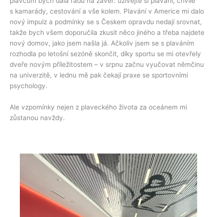
plavcům bych dala radu na závěr: užívejte si plavání, chvíle
s kamarády, cestování a vše kolem. Plavání v Americe mi dalo
nový impulz a podmínky se s Českem opravdu nedají srovnat,
takže bych všem doporučila zkusit něco jiného a třeba najdete
nový domov, jako jsem našla já. Ačkoliv jsem se s plaváním
rozhodla po letošní sezóně skončit, díky sportu se mi otevřely
dveře novým příležitostem – v srpnu začnu vyučovat němčinu
na univerzitě, v lednu mě pak čekají praxe se sportovními
psychology.
Ale vzpomínky nejen z plaveckého života za oceánem mi
zůstanou navždy.