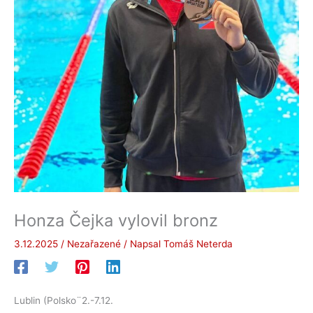
Honza Čejka vylovil bronz
3.12.2025
/
Nezařazené
/ Napsal
Tomáš Neterda
Lublin (Polsko¨2.-7.12.