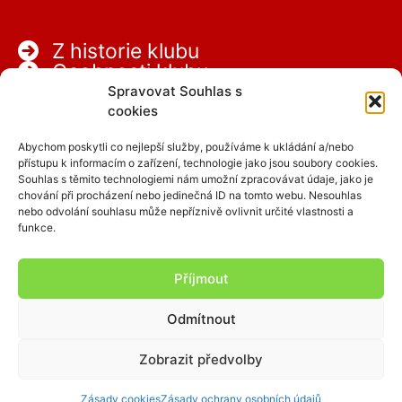
Z historie klubu
Osobnosti klubu
Partneři
Spravovat Souhlas s
Kariéra
cookies
Abychom poskytli co nejlepší služby, používáme k ukládání a/nebo
přístupu k informacím o zařízení, technologie jako jsou soubory cookies.
Souhlas s těmito technologiemi nám umožní zpracovávat údaje, jako je
chování při procházení nebo jedinečná ID na tomto webu. Nesouhlas
nebo odvolání souhlasu může nepříznivě ovlivnit určité vlastnosti a
funkce.
Facebook
Instagram
Příjmout
Odmítnout
Copyright © 2026 SCPAP
Zobrazit předvolby
clen.scpap.cz
Zásady cookies
Zásady ochrany osobních údajů