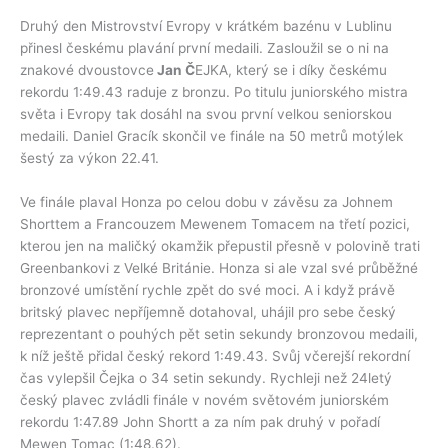
Druhý den Mistrovství Evropy v krátkém bazénu v Lublinu
přinesl českému plavání první medaili. Zasloužil se o ni na
znakové dvoustovce
Jan Č
EJKA, který se i díky českému
rekordu 1:49.43 raduje z bronzu. Po titulu juniorského mistra
světa i Evropy tak dosáhl na svou první velkou seniorskou
medaili. Daniel Gracík skončil ve finále na 50 metrů motýlek
šestý za výkon 22.41.
Ve finále plaval Honza po celou dobu v závěsu za Johnem
Shorttem a Francouzem Mewenem Tomacem na třetí pozici,
kterou jen na maličký okamžik přepustil přesně v polovině trati
Greenbankovi z Velké Británie. Honza si ale vzal své průběžné
bronzové umístění rychle zpět do své moci. A i když právě
britský plavec nepříjemně dotahoval, uhájil pro sebe český
reprezentant o pouhých pět setin sekundy bronzovou medaili,
k níž ještě přidal český rekord 1:49.43. Svůj včerejší rekordní
čas vylepšil Čejka o 34 setin sekundy. Rychleji než 24letý
český plavec zvládli finále v novém světovém juniorském
rekordu 1:47.89 John Shortt a za ním pak druhý v pořadí
Mewen Tomac (1:48.62).