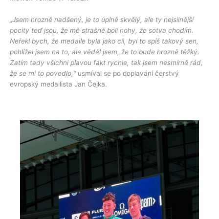
„Jsem hrozně nadšený, je to úplně skvělý, ale ty nejsilnější
pocity teď jsou, že mě strašně bolí nohy, že sotva chodím.
Neřekl bych, že medaile byla jako cíl, byl to spíš takový sen,
pohlížel jsem na to, ale věděl jsem, že to bude hrozně těžký.
Zatím tady všichni plavou fakt rychle, tak jsem nesmírně rád,
že se mi to povedlo,“
usmíval se po doplavání čerstvý
evropský medailista Jan Čejka.