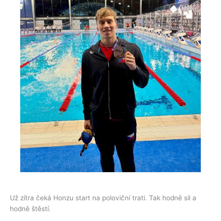
Už zítra čeká Honzu start na poloviční trati. Tak hodně sil a
hodně štěstí.