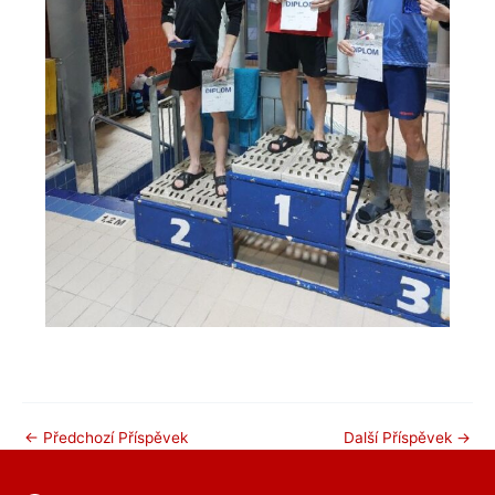
←
Předchozí Příspěvek
Další Příspěvek
→