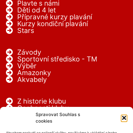
Plavte s námi
Děti od 4 let
Přípravné kurzy plavání
Kurzy kondiční plavání
Stars
Závody
Sportovní středisko - TM
Výběr
Amazonky
Akvabely
Z historie klubu
Osobnosti klubu
Partneři
Spravovat Souhlas s
Kariéra
cookies
Abychom poskytli co nejlepší služby, používáme k ukládání a/nebo