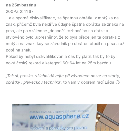
na 25m bazénu
200PZ 2:41,67
…ale sporná diskvalifikace, za špatnou obrátku z motýlka na
znak, přičemž byla nejdříve údajně špatná obrátka ze znaku na
prsa, ale po vzájemné „dohodě“ rozhodčího na dráze a
stylového bylo „upřesněno“, že to byla přece jen ta obrátka z
motýla na znak, kdy se závodník po obrátce otočil na prsa a až
poté na znak.
Pokud by nebyl diskvalifikován a čas by platil, tak by to byl
nový český rekord v kategorii 60-64 let na 25m bazénu.
„Tak si, prosím, všichni dávejte při závodech pozor na starty,
obrátky i plaveckou techniku“,
to vám v dobrém radí Láďa 🙂