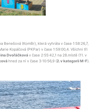
ena Benešová (KomBr), která vyhrála v čase 1:58:26,7,
í Marie Kopáčová (PKPar) v čase 1:59:00,4. Všichni tři
ina Dvořáčková
v čase 2:55:42,1 na 28.místě (11. v
ková
hned za ní v čase 3:10:56,9 (
2. v kategorii M-F
).