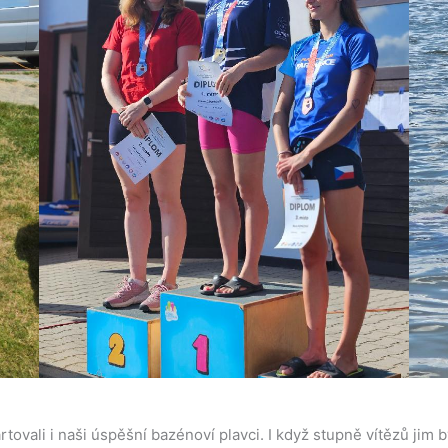
ovali i naši úspěšní bazénoví plavci. I když stupně vítězů jim