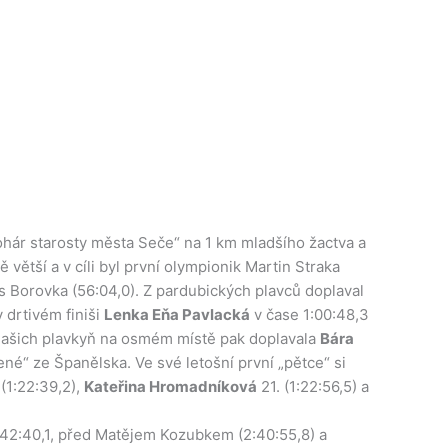
pohár starosty města Seče“ na 1 km mladšího žactva a
větší a v cíli byl první olympionik Martin Straka
is Borovka (56:04,0). Z pardubických plavců doplaval
v drtivém finiši
Lenka Eňa Pavlacká
v čase 1:00:48,3
 Z našich plavkyň na osmém místě pak doplavala
Bára
né“ ze Španělska. Ve své letošní první „pětce“ si
 (1:22:39,2),
Kateřina Hromadníková
21. (1:22:56,5) a
:42:40,1, před Matějem Kozubkem (2:40:55,8) a