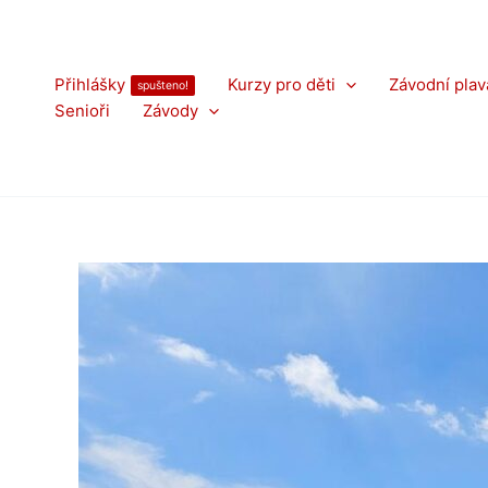
Přeskočit
na
obsah
Přihlášky
Kurzy pro děti
Závodní plav
spušteno!
Senioři
Závody