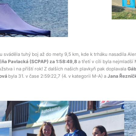
olu sváděla tuhý boj až do mety 9,5 km, kde k trháku nasadila Al
 Eňa Pavlacká (SCPAP) za 1:58:49,8
a třetí v cíli byla nejmladš
stva i na příští rok! Z dalších našich plavkyň pak doplavala
Gáb
ková
byla 31. v čase 2:59:22,7 (4. v kategorii M-A) a
Jana Řezníč