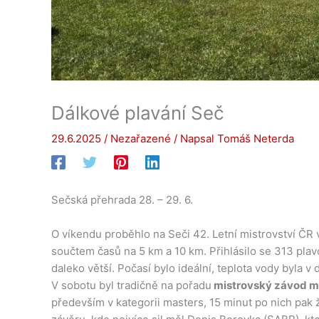
Dálkové plavání Seč
29.6.2025
/
Nezařazené
/ Napsal
Tomáš Neterda
Sečská přehrada 28. – 29. 6.
O víkendu proběhlo na Seči 42. Letní mistrovství ČR v 
součtem časů na 5 km a 10 km. Přihlásilo se 313 plav
daleko větší. Počasí bylo ideální, teplota vody byla v
V sobotu byl tradičně na pořadu
mistrovský závod muž
především v kategorii masters, 15 minut po nich pak 