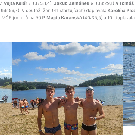
yl
Vojta Kolář
7. (37:31,4),
Jakub Zemánek
9. (38:29,1) a
Tomáš 
(56:56,7). V soutěži žen (41 startujících) doplavala
Karolína Pl
z MČR juniorů na 50 P
Majda Karanská
(40:35,5) a 10. doplaval