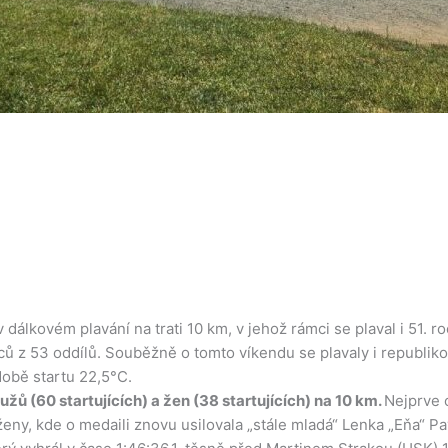
dálkovém plavání na trati 10 km, v jehož rámci se plaval i 51. r
ců z 53 oddílů. Souběžně o tomto víkendu se plavaly i republik
 době startu 22,5°C.
ů (60 startujících) a žen (38 startujících) na 10 km.
Nejprve 
ženy, kde o medaili znovu usilovala „stále mladá“ Lenka „Eňa“ P