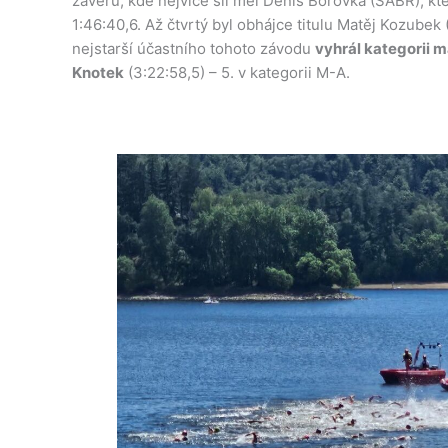
závěru, kde nejvíce sil měl Denis Borovka (SABR), kte
1:46:40,6. Až čtvrtý byl obhájce titulu Matěj Kozubek
nejstarší účastního tohoto závodu
vyhrál kategorii 
Knotek
(3:22:58,5) – 5. v kategorii M-A.