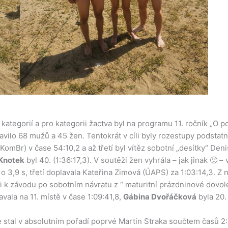
kategorií a pro kategorii žactva byl na programu 11. ročník „O 
vilo 68 mužů a 45 žen. Tentokrát v cíli byly rozestupy podstatně 
omBr) v čase 54:10,2 a až třetí byl vítěz sobotní „desítky“ Den
Knotek
byl 40. (1:36:17,3). V soutěži žen vyhrála – jak jinak 🙂 – 
a o 3,9 s, třetí doplavala Kateřina Zimová (ÚAPS) za 1:03:14,3.
li k závodu po sobotním návratu z “ maturitní prázdninové dovole
avala na 11. místě v čase 1:09:41,8,
Gábina Dvořáčková
byla 20.
e stal v absolutním pořadí poprvé Martin Straka součtem časů 2