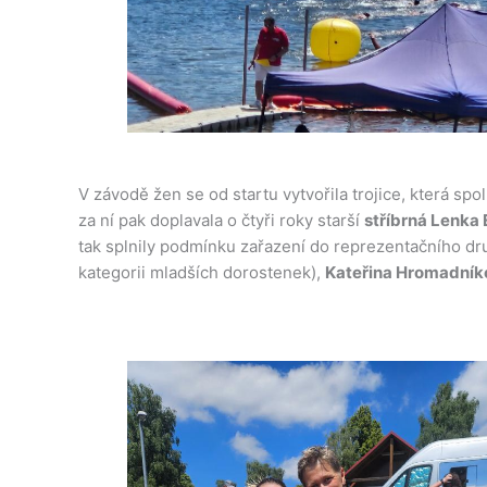
V závodě žen se od startu vytvořila trojice, která sp
za ní pak doplavala o čtyři roky starší
stříbrná Lenka
tak splnily podmínku zařazení do reprezentačního druž
kategorii mladších dorostenek),
Kateřina Hromadní