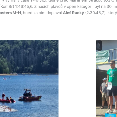
rý vyhrál v čase 1:46:36,1, těsně před Martinem Strakou (USK) 1
 (KomBr) 1:46:45,6. Z našich plavců v open kategorii byl na 30.
masters M-H
, hned za ním doplaval
Aleš Rucký
(2:30:45,7), kter