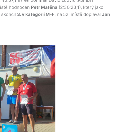
:46:37,1 a třetí dohmátl David Ludvík (KomBr)
 místě hodnocen
Petr Matěna
(2:30:23,1), který jako
ý skončil
3. v kategorii M-F
, na 52. místě doplaval
Jan