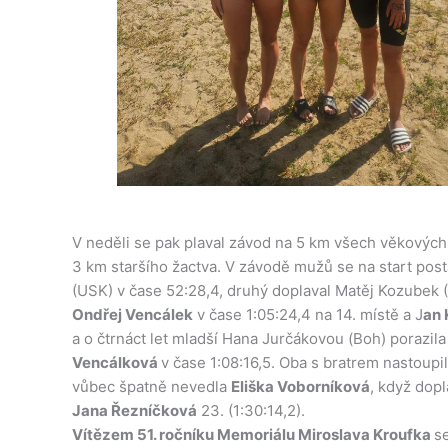
V neděli se pak plaval závod na 5 km všech věkových 
3 km staršího žactva. V závodě mužů se na start posta
(USK) v čase 52:28,4, druhý doplaval Matěj Kozubek (K
Ondřej Vencálek
v čase 1:05:24,4 na 14. místě a J
an 
a o čtrnáct let mladší Hana Jurčákovou (Boh) porazil
Vencálková
v čase 1:08:16,5. Oba s bratrem nastoupi
vůbec špatně nevedla
Eliška Voborníková
, když dopl
Jana Řezníčková
23. (1:30:14,2).
Vítězem 51. ročníku Memoriálu Miroslava Kroufka
s