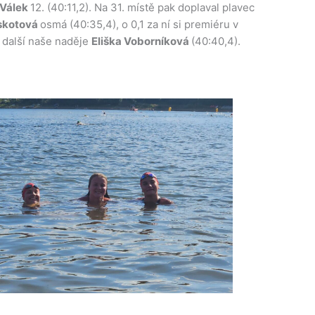
Válek
12. (40:11,2). Na 31. místě pak doplaval plavec
eskotová
osmá (40:35,4), o 0,1 za ní si premiéru v
a další naše naděje
Eliška Voborníková
(40:40,4).