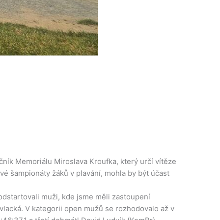
očník Memoriálu Miroslava Kroufka, který určí vítěze
ové šampionáty žáků v plavání, mohla by být účast
odstartovali muži, kde jsme měli zastoupení
avlacká. V kategorii open mužů se rozhodovalo až v