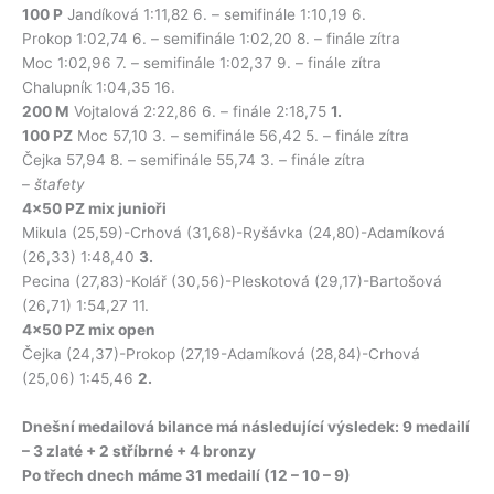
100 P
Jandíková 1:11,82 6. – semifinále 1:10,19 6.
Prokop 1:02,74 6. – semifinále 1:02,20 8. – finále zítra
Moc 1:02,96 7. – semifinále 1:02,37 9. – finále zítra
Chalupník 1:04,35 16.
200 M
Vojtalová 2:22,86 6. – finále 2:18,75
1.
100 PZ
Moc 57,10 3. – semifinále 56,42 5. – finále zítra
Čejka 57,94 8. – semifinále 55,74 3. – finále zítra
–
štafety
4×50 PZ mix junioři
Mikula (25,59)-Crhová (31,68)-Ryšávka (24,80)-Adamíková
(26,33) 1:48,40
3.
Pecina (27,83)-Kolář (30,56)-Pleskotová (29,17)-Bartošová
(26,71) 1:54,27 11.
4×50 PZ mix open
Čejka (24,37)-Prokop (27,19-Adamíková (28,84)-Crhová
(25,06) 1:45,46
2.
Dnešní medailová bilance má následující výsledek: 9 medailí
– 3 zlaté + 2 stříbrné + 4 bronzy
Po třech dnech máme 31 medailí (12 – 10 – 9)