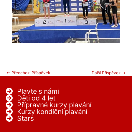
←
Předchozí Příspěvek
Další Příspěvek
→
Plavte s námi
Děti od 4 let
Přípravné kurzy plavání
Kurzy kondiční plavání
Stars