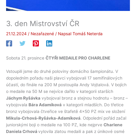
3. den Mistrovství ČR
21.12.2024
/
Nezařazené
/ Napsal
Tomáš Neterda
Sobota 21. prosince
ČTYŘI MEDAILE PRO CHARLENE
Vstoupili jsme do druhé poloviny domácího šampionátu. V
dopoledním pořadu naši plavci vybojovali 17 semifinálových
účastí, do finále na 200 M postoupila Andy Vojtalová. V bojích
o medaile na 50 M se nejvíce dařilo v kategorii starších
Jáchym Ryšávka
vybojoval bronz a stejnou hodnotu – bronz –
vybojovala
Bára Adamíková
v kategorii mladších. Do třetice
bronz vybojovala čtveřice ve štafetě 4×50 PZ mix ve složení
Mikula-Crhová-Ryšávka-Adamíková
. Odpolední pořád začal
juniorskými boji o medaile na 100 PZ, kde nejprve
Charlene
Daniela Crhová
vylovila zlatou medaili a pak z únikové osmé