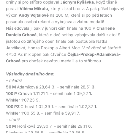
dráhy si pro stříbro doplaval
Jáchym Ryšávka
, když těsně
porazil
Viléma Mikulu
, který získal bronz. A pak přišel bojovný
výkon
Andy Vojtalové
na 200 M, která si po pěti letech
posunula osobní rekord a vybojovala zlatou medaili!
Následovala ji pak v juniorském finále na 100 P
Charlene
Daniela Crhová,
která o dvě setiny vybojovala další zlato! S
jistotou do zítřejšího open finále pak postoupila Natka
Jandíková, Honza Prokop a Albert Moc. V závěrečné štafetě
4×50 PZ mix open pak čtveřice
Čejka-Prokop-Adamíková-
Crhová
pro dnešek devátou medaili a to stříbrnou.
Výsledky dnešního dne:
–
mladší
50 M
Adamíková 28,64 3. – semifinále 28,51
3.
100 P
Crhová 1:11,21 1. – semifinále 1:09,22
1.
Winkler 1:07,23 9.
100 PZ
Crhová 1:02,39 1. – semifinále 1:02,37
1.
Winkler 1:00,55 8. – semifinále 59,91 7.
–
starší
50 M
Horáková 29,30 7. – semifinále 29,11 6.
Pleskotová 29,35 8. – semifinále 29,35 8.