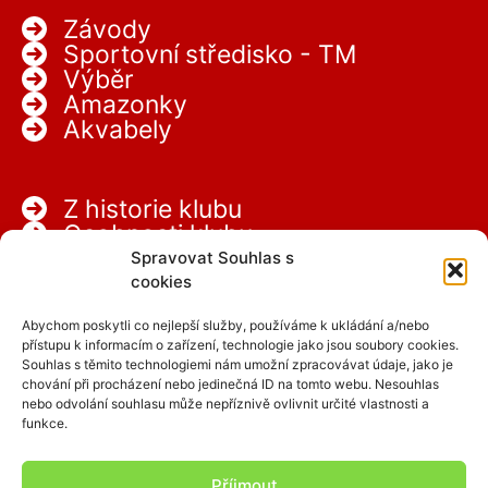
Závody
Sportovní středisko - TM
Výběr
Amazonky
Akvabely
Z historie klubu
Osobnosti klubu
Partneři
Spravovat Souhlas s
Kariéra
cookies
Abychom poskytli co nejlepší služby, používáme k ukládání a/nebo
přístupu k informacím o zařízení, technologie jako jsou soubory cookies.
Souhlas s těmito technologiemi nám umožní zpracovávat údaje, jako je
chování při procházení nebo jedinečná ID na tomto webu. Nesouhlas
nebo odvolání souhlasu může nepříznivě ovlivnit určité vlastnosti a
funkce.
Facebook
Instagram
Příjmout