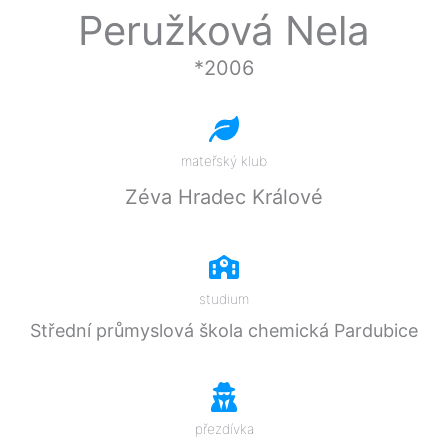
Přeskočit
Peružková Nela
na
obsah
*2006
mateřský klub
Zéva Hradec Králové
studium
Střední průmyslová škola chemická Pardubice
přezdívka