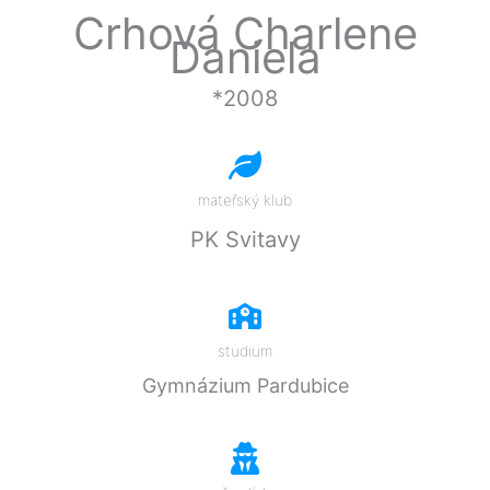
Přeskočit
Crhová Charlene
na
Daniela
obsah
*2008
mateřský klub
PK Svitavy
studium
Gymnázium Pardubice