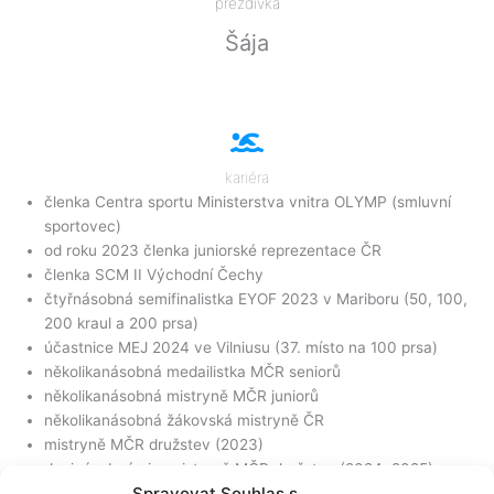
přezdívka
Šája
kariéra
členka Centra sportu Ministerstva vnitra OLYMP (smluvní
sportovec)
od roku 2023 členka juniorské reprezentace ČR
členka SCM II Východní Čechy
čtyřnásobná semifinalistka EYOF 2023 v Mariboru (50, 100,
200 kraul a 200 prsa)
účastnice MEJ 2024 ve Vilniusu (37. místo na 100 prsa)
několikanásobná medailistka MČR seniorů
několikanásobná mistryně MČR juniorů
několikanásobná žákovská mistryně ČR
mistryně MČR družstev (2023)
dvojnásobná vicemistryně MČR družstev (2024, 2025)
Spravovat Souhlas s
česká juniorská rekordmanka na 4×50 volný způsob mix